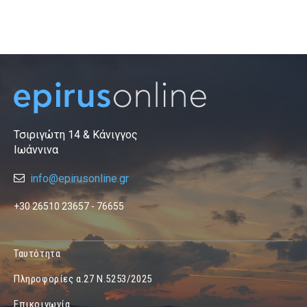
Τσιριγώτη 14 & Κάνιγγος
Ιωάννινα
info@epirusonline.gr
+30 26510 23657 - 76655
Ταυτότητα
Πληροφορίες α.27 Ν.5253/2025
Επικοινωνία