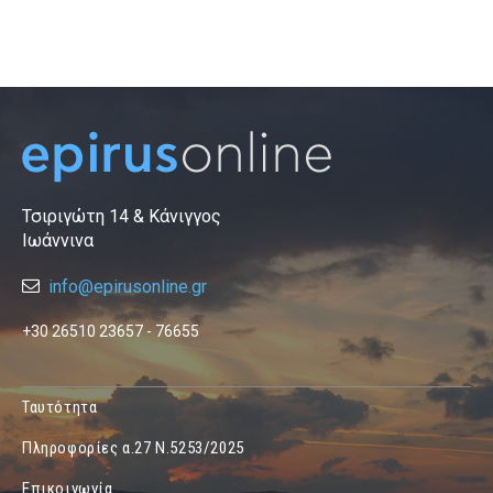
Τσιριγώτη 14 & Κάνιγγος
Ιωάννινα
info@epirusonline.gr
+30 26510 23657 - 76655
Ταυτότητα
Πληροφορίες α.27 Ν.5253/2025
Επικοινωνία