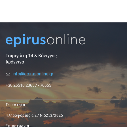
Τσιριγώτη 14 & Κάνιγγος
Ιωάννινα
info@epirusonline.gr
+30 26510 23657 - 76655
Ταυτότητα
Πληροφορίες α.27 Ν.5253/2025
Επικοινωνία