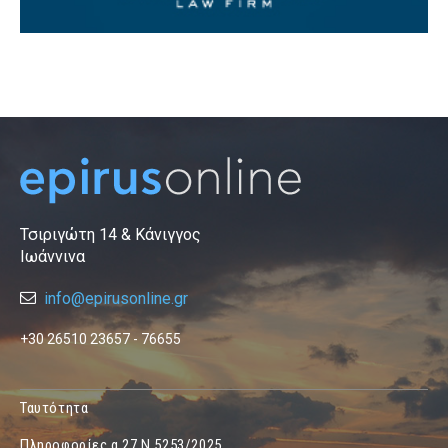
Τσιριγώτη 14 & Κάνιγγος
Ιωάννινα
info@epirusonline.gr
+30 26510 23657 - 76655
Ταυτότητα
Πληροφορίες α.27 Ν.5253/2025