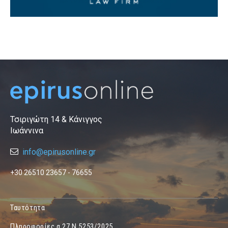
Τσιριγώτη 14 & Κάνιγγος
Ιωάννινα
info@epirusonline.gr
+30 26510 23657 - 76655
Ταυτότητα
Πληροφορίες α.27 Ν.5253/2025