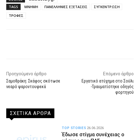
TAGS
ΜΝΗΜΗ
ΠΑΝΕΛΛΗΝΙΕΣ ΕΞΕΤΑΣΕΙΣ
ΣΥΓΚΕΝΤΡΩΣΗ
ΤΡΟΦΕΣ
Facebook
X
WhatsApp
Email
Προηγούμενο άρθρο
Επόμενο άρθρο
Σαμοθράκη: Σκάφος σκότωσε
Εργατικό ατύχημα στο Σούλι
νεαρό ψαροντουφεκά
-Τραυματίστηκε οδηγός
φορτηγού
ΣΧΕΤΙΚΑ ΑΡΘΡΑ
TOP STORIES
26.06.2026
Έδωσε στίγμα συνέχειας ο