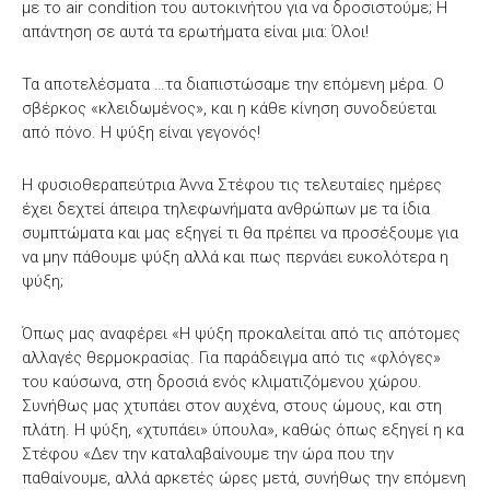
με το air condition του αυτοκινήτου για να δροσιστούμε; Η
απάντηση σε αυτά τα ερωτήματα είναι μια: Όλοι!
Τα αποτελέσματα …τα διαπιστώσαμε την επόμενη μέρα. Ο
σβέρκος «κλειδωμένος», και η κάθε κίνηση συνοδεύεται
από πόνο. Η ψύξη είναι γεγονός!
Η φυσιοθεραπεύτρια Άννα Στέφου τις τελευταίες ημέρες
έχει δεχτεί άπειρα τηλεφωνήματα ανθρώπων με τα ίδια
συμπτώματα και μας εξηγεί τι θα πρέπει να προσέξουμε για
να μην πάθουμε ψύξη αλλά και πως περνάει ευκολότερα η
ψύξη;
Όπως μας αναφέρει «Η ψύξη προκαλείται από τις απότομες
αλλαγές θερμοκρασίας. Για παράδειγμα από τις «φλόγες»
του καύσωνα, στη δροσιά ενός κλιματιζόμενου χώρου.
Συνήθως μας χτυπάει στον αυχένα, στους ώμους, και στη
πλάτη. Η ψύξη, «χτυπάει» ύπουλα», καθώς όπως εξηγεί η κα
Στέφου «Δεν την καταλαβαίνουμε την ώρα που την
παθαίνουμε, αλλά αρκετές ώρες μετά, συνήθως την επόμενη