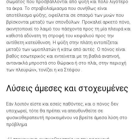
σώματος που προσβάλλονται από ψύξη και πολύ λιγότερο
τα άκρα. Το στραβολαίμιασμα που συνήθως είναι
αποτέλεσμα ψύξης, οφείλεται σε σπασμό των μυών που
βρίσκονται μεταξύ των σπονδύλων. Προκαλεί αρκετό πόνο,
ακινητοποιεί το λαιμό του πάσχοντα προς τη μία πλευρά και
καθιστά αδύνατη τη στροφή του κεφαλιού προς την
αντίθετη κατεύθυνση. Η ψύξη στην πλάτη εντοπίζεται
μεταξύ των ωμοπλατών ή κάτω από αυτές. Ο πόνος είναι
βαθύς εσωτερικός και εντείνεται με τη βαθιά αναπνοή,
αντανακλά μπροστά στο θώρακα ή στο πλάι, στην περιοχή
των πλευρών», τονίζει η κα Στέφου .
Λύσεις άμεσες και στοχευμένες
Εάν λοιπόν είστε και εσείς παθόντες, και ο πόνος δεν
υποχωρεί, τότε θα πρέπει να απευθυνθείτε σε
φυσικοθεραπευτή προκειμένου να βρείτε άμεσα λύση στο
πρόβλημα