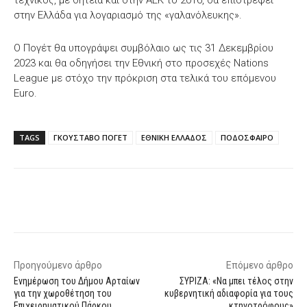
τεχνικός, με θητεία και στην ΑΕΚ το 2016, θα επιστρέψει
στην Ελλάδα για λογαριασμό της «γαλανόλευκης».
Ο Πογέτ θα υπογράψει συμβόλαιο ως τις 31 Δεκεμβρίου
2023 και θα οδηγήσει την Εθνική στο προσεχές Nations
League με στόχο την πρόκριση στα τελικά του επόμενου
Euro.
TAGS
ΓΚΟΥΣΤΑΒΟ ΠΟΓΕΤ
ΕΘΝΙΚΗ ΕΛΛΑΔΟΣ
ΠΟΔΟΣΦΑΙΡΟ
Facebook
X
WhatsApp
Email
Προηγούμενο άρθρο
Επόμενο άρθρο
Ενημέρωση του Δήμου Αρταίων
ΣΥΡΙΖΑ: «Να μπει τέλος στην
για την χωροθέτηση του
κυβερνητική αδιαφορία για τους
Επιχειρηματικού Πάρκου
κτηνοτρόφους»