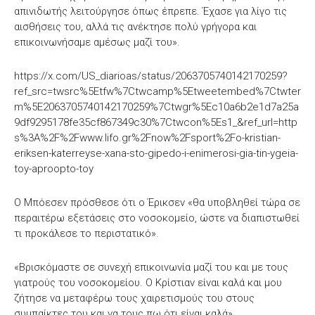
απινιδωτής λειτούργησε όπως έπρεπε. Έχασε για λίγο τις
αισθήσεις του, αλλά τις ανέκτησε πολύ γρήγορα και
επικοινωνήσαμε αμέσως μαζί του».
https://x.com/US_diarioas/status/2063705740142170259?
ref_src=twsrc%5Etfw%7Ctwcamp%5Etweetembed%7Ctwter
m%5E2063705740142170259%7Ctwgr%5Ec10a6b2e1d7a25a
9df9295178fe35cf867349c30%7Ctwcon%5Es1_&ref_url=http
s%3A%2F%2Fwww.lifo.gr%2Fnow%2Fsport%2Fo-kristian-
eriksen-katerreyse-xana-sto-gipedo-i-enimerosi-gia-tin-ygeia-
toy-aproopto-toy
Ο Μπόεσεν πρόσθεσε ότι ο Έρικσεν «θα υποβληθεί τώρα σε
περαιτέρω εξετάσεις στο νοσοκομείο, ώστε να διαπιστωθεί
τι προκάλεσε το περιστατικό».
«Βρισκόμαστε σε συνεχή επικοινωνία μαζί του και με τους
γιατρούς του νοσοκομείου. Ο Κρίστιαν είναι καλά και μου
ζήτησε να μεταφέρω τους χαιρετισμούς του στους
συμπαίκτες του και να τους πω ότι είναι καλά»,