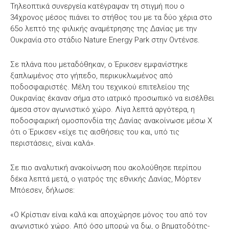
Τηλεοπτικά συνεργεία κατέγραψαν τη στιγμή που ο
34χρονος μέσος πιάνει το στήθος του με τα δύο χέρια στο
65ο λεπτό της φιλικής αναμέτρησης της Δανίας με την
Ουκρανία στο στάδιο Nature Energy Park στην Οντένσε.
Σε πλάνα που μεταδόθηκαν, ο Έρικσεν εμφανίστηκε
ξαπλωμένος στο γήπεδο, περικυκλωμένος από
ποδοσφαιριστές. Μέλη του τεχνικού επιτελείου της
Ουκρανίας έκαναν σήμα στο ιατρικό προσωπικό να εισέλθει
άμεσα στον αγωνιστικό χώρο. Λίγα λεπτά αργότερα, η
ποδοσφαιρική ομοσπονδία της Δανίας ανακοίνωσε μέσω X
ότι ο Έρικσεν «είχε τις αισθήσεις του και, υπό τις
περιστάσεις, είναι καλά».
Σε πιο αναλυτική ανακοίνωση που ακολούθησε περίπου
δέκα λεπτά μετά, ο γιατρός της εθνικής Δανίας, Μόρτεν
Μπόεσεν, δήλωσε:
«Ο Κρίστιαν είναι καλά και αποχώρησε μόνος του από τον
αγωνιστικό χώρο. Από όσο μπορώ να δω, ο βηματοδότης-