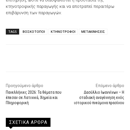
κτηνοτροφικής παραγωγής και να αποτραπεί περαιτέρω
επιβάρυνση των παραγωγών.
TAGS
ΒΟΣΚΟΤΟΠΟΙ
ΚΤΗΝΟΤΡΟΦΟΙ
ΜΕΤΑΚΙΝΗΣΕΙΣ
Facebook
X
WhatsApp
Email
Προηγούμενο άρθρο
Επόμενο άρθρο
Πανελλήνιες 2026: Τα θέματα που
Δασύλλιο Ιωαννίνων – Η
έπεσαν σε Λατινικά, Χημεία και
σταδιακή αναγέννηση ενός
Πληροφορική
ιστορικού πνεύμονα πρασίνου
ΣΧΕΤΙΚΑ ΑΡΘΡΑ