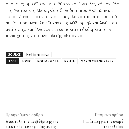
οι οποίες ομοιάζουν με τα δύο γνωστά γεωλογικά μοντέλα
της Ανατολικής Μεσογείου, δηλαδή τύπου Λεβιάθαν και
τύπου Zoρ». Πρόκειται για τα μεγάλα κοιτάσματα φυσικού
αερίου που ανακαλύφθηκαν στις ΑΟΖ Ισραήλ και Αιγύπτου
αντίστοιχα και άλλαξαν τα γεωπολιτικά δεδομένα στην
περιοχή της νοτιοανατολικής Μεσογείου.
SOURCE
kathimerini.gr
TAGS
ΙΟΝΙΟ
ΚΟΙΤΑΣΜΑΤΑ
ΚΡΗΤΗ
ΥΔΡΟΓΟΝΑΝΘΡΑΚΕΣ
Facebook
X
WhatsApp
Email
Προηγούμενο άρθρο
Επόμενο άρθρο
Αναστολή της αναβάθμισης της
Παράταση για την αγορά
αμυντικής συνεργασίας με τις
πετρελαίου