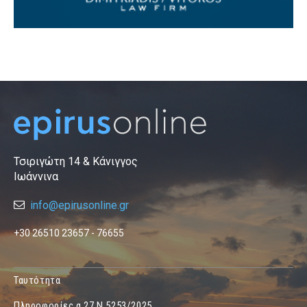
Τσιριγώτη 14 & Κάνιγγος
Ιωάννινα
info@epirusonline.gr
+30 26510 23657 - 76655
Ταυτότητα
Πληροφορίες α.27 Ν.5253/2025