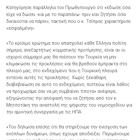
Κατηγόρησε παράλληλα τον Πρωθυπουργό ότι «έδωσε όσα
είχε να δώσει -και με το παραπάνω- πριν καν ζητήσει όσα
δικαιούται να πάρει», τακτική που ο κ. Τσίπρας χαρακτήρισε
«εσφαλμένη».
«Το κρίσιμο ερώτημα που απασχολεί κάθε Έλληνα πολίτη
σήμερα, ανεξαρτήτως κομματικής προτίμησης, είναι αν οι
ισχυροί σύμμαχοί μας θα πιέσουν την Τουρκία να μην
κλιμακώσει τις προκλήσεις και θα βρεθούν έμπρακτα στο
πλευρό μας, στο ενδεχόμενο που η Τουρκική πλευρά
εντείνει αυτές τις προκλήσεις. Χωρίς ξεκάθαρη
διαβεβαίωση σε αυτό το ενδεχόμενο, πιστεύω είναι λάθος
να προχωράμε σαν να μη συμβαίνει τίποτα» ανέφερε,
εξηγώνοντας την απόφασή του να ζητήσει από τον κ.
Μητσοτάκη την αναστολή της ψήφισης του νομοσχεδίου για
την αμυντική συνεργασία με τις ΗΠΑ.
«Του δήλωσα επίσης ότι θα στηρίξουμε την ενίσχυση των
ενόπλων δυνάμεων, όπως έχουμε αποδείξει. Περιμένουμε