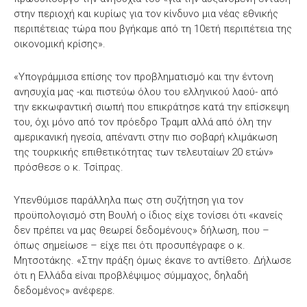
στην περιοχή και κυρίως για τον κίνδυνο μια νέας εθνικής
περιπέτειας τώρα που βγήκαμε από τη 10ετή περιπέτεια της
οικονομική κρίσης».
«Υπογράμμισα επίσης τον προβληματισμό και την έντονη
ανησυχία μας -και πιστεύω όλου του ελληνικού λαού- από
την εκκωφαντική σιωπή που επικράτησε κατά την επίσκεψη
του, όχι μόνο από τον πρόεδρο Τραμπ αλλά από όλη την
αμερικανική ηγεσία, απέναντι στην πιο σοβαρή κλιμάκωση
της τουρκικής επιθετικότητας των τελευταίων 20 ετών»
πρόσθεσε ο κ. Τσίπρας.
Υπενθύμισε παράλληλα πως στη συζήτηση για τον
προϋπολογισμό στη Βουλή ο ίδιος είχε τονίσει ότι «κανείς
δεν πρέπει να μας θεωρεί δεδομένους» δήλωση, που –
όπως σημείωσε – είχε πει ότι προσυπέγραφε ο κ.
Μητσοτάκης. «Στην πράξη όμως έκανε το αντίθετο. Δήλωσε
ότι η Ελλάδα είναι προβλέψιμος σύμμαχος, δηλαδή
δεδομένος» ανέφερε.