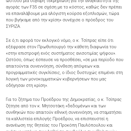
ωστόσο μία σοβαρή τεκμηρίωση για την αναγκαιότητα της
αγοράς των F35 σε σχέση με το κόστος, καθώς δεν πρέπει
να επαναλάβουμε μια αλόγιστη κούρσα εξοπλισμών, τώρα
που βγήκαμε από την κρίση» συνέχισε ο πρόεδρος του
ΣΥΡΙΖΑ.
Σε ό,τι αφορά τον εκλογικό νόμο, ο κ. Τσίπρας είπε ότι
εξέφρασε στον Πρωθυπουργό την κάθετη διαφωνία του
«στην επιστροφή ενός συστήματος ανισοτιμίας ψήφου».
Ωστόσο, όπως έσπευσε να προσθέσει, «σε μια περίοδο που
απαιτούνται συνεννόηση, σύνθεση απόψεων και
προγραμματικές συγκλίσεις, ο ίδιος δυστυχώς επιμένει στη
λογική των μονοκομματικών κυβερνήσεων που μας
οδήγησαν στη κρίση».
Για το ζήτημα του Προέδρου της Δημοκρατίας, ο κ. Τσίπρας
ζήτησε από τον κ. Μητσοτάκη «δεδομένων και των
συνθηκών που απαιτούν εθνική συνεννόηση, να σταματήσει
τα καλλιστεία επιλογής Προέδρου, να επισπευστεί η
ανανέωση της θητείας του Προκόπη Παυλόπουλου και