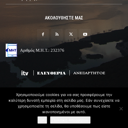
ΑΚΟΛΟΥΘΗΣΤΕ ΜΑΣ
Αριθμός Μ.Η.Τ.: 232376
Χρησιμοποιούμε cookies για να σας προσφέρουμε την
© 2019 Epirus Online
καλύτερη δυνατή εμπειρία στη σελίδα μας. Εάν συνεχίσετε να
χρησιμοποιείτε τη σελίδα, θα υποθέσουμε πως είστε
Σχεδιασμός & Ανάπτυξη
Angel
Web
ικανοποιημένοι με αυτό.
OK
Πολιτική Απορρήτου