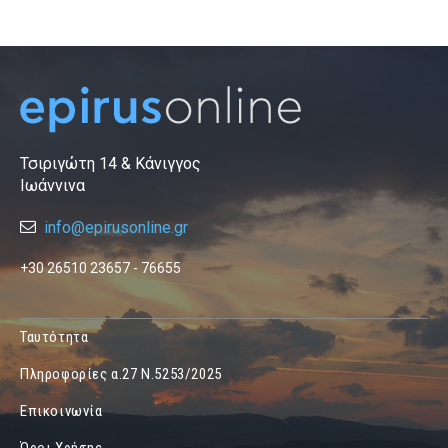
Τσιριγώτη 14 & Κάνιγγος
Ιωάννινα
info@epirusonline.gr
+30 26510 23657 - 76655
Ταυτότητα
Πληροφορίες α.27 Ν.5253/2025
Επικοινωνία