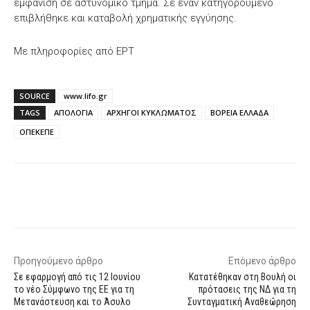
εμφάνιση σε αστυνομικό τμήμα. Σε έναν κατηγορούμενο
επιβλήθηκε και καταβολή χρηματικής εγγύησης.
Με πληροφορίες από ΕΡΤ
SOURCE
www.lifo.gr
TAGS
ΑΠΟΛΟΓΙΑ
ΑΡΧΗΓΟΙ ΚΥΚΛΩΜΑΤΟΣ
ΒΟΡΕΙΑ ΕΛΛΑΔΑ
ΟΠΕΚΕΠΕ
Facebook
X
WhatsApp
Email
Προηγούμενο άρθρο
Επόμενο άρθρο
Σε εφαρμογή από τις 12 Ιουνίου
Κατατέθηκαν στη Βουλή οι
το νέο Σύμφωνο της ΕΕ για τη
πρότασεις της ΝΔ για τη
Μετανάστευση και το Άσυλο
Συνταγματική Αναθεώρηση