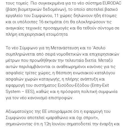
τους τομείς. Πιο συγκεκριμένα για το νέο σύστημα EURODAC
(βάση βιομετρικών δεδομένων), το οποίο αποτελεί βασικό
εργαλείο του Συμφώνου, 11 χώρες δηλώνουν ήδη έτοιμες
και οι υπόλοιπες 16 εκτιμάται ότι θα ολοκληρώσουν τις
αναγκαίες τεχνικές προσαρμογές και θα τεθούν σύντομα σε
πλήρη επιχειρησιακή ετοιμότητα.
Το νέο Σύμφωνο για τη Μετανάστευση και το ‘Ασυλο
συμπληρώνεται από σειρά νομοθετικών και επιχειρησιακών
μέτρων που προωθήθηκαν την τελευταία διετία. Μεταξύ
αυτών περιλαμβάνονται οι αναθεωρημένοι κανόνες για τις
ασφαλείς τρίτες χώρες, η θέσπιση ενωσιακού καταλόγου
ασφαλών χωρών καταγωγής, η πλήρης ανάπτυξη και
εφαρμογή του συστήματος Εισόδου-Εξόδου (Entry-Exit
System – EES), καθώς και η πρόσφατη πολιτική συμφωνία
για τον νέο κανονισμό επιστροφών.
Αξιωματούχος της ΕΕ υπογράμμισε ότι η εφαρμογή του
Συμφώνου αποτελεί «μαραθώνιο και όχι σπριντ»,
σημειώνοντας ότι η 12η Ιουνίου σηματοδοτεί την έναρξη και