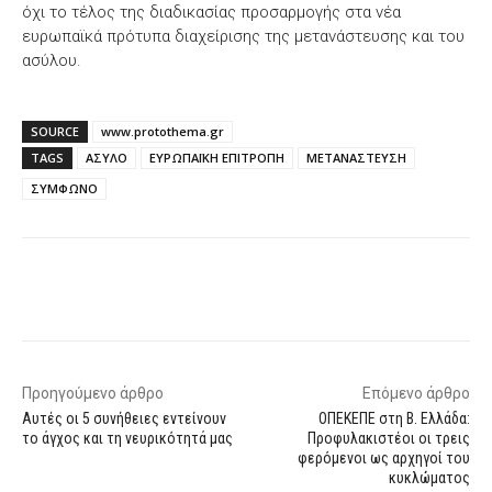
όχι το τέλος της διαδικασίας προσαρμογής στα νέα
ευρωπαϊκά πρότυπα διαχείρισης της μετανάστευσης και του
ασύλου.
SOURCE
www.protothema.gr
TAGS
ΑΣΥΛΟ
ΕΥΡΩΠΑΪΚΗ ΕΠΙΤΡΟΠΗ
ΜΕΤΑΝΑΣΤΕΥΣΗ
ΣΥΜΦΩΝΟ
Facebook
X
WhatsApp
Email
Προηγούμενο άρθρο
Επόμενο άρθρο
Αυτές οι 5 συνήθειες εντείνουν
ΟΠΕΚΕΠΕ στη Β. Ελλάδα:
το άγχος και τη νευρικότητά μας
Προφυλακιστέοι οι τρεις
φερόμενοι ως αρχηγοί του
κυκλώματος