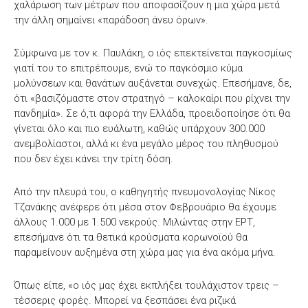
χαλάρωση των μέτρων που αποφασίζουν η μια χώρα μετά
την άλλη σημαίνει «παράδοση άνευ όρων».
Σύμφωνα με τον κ. Παυλάκη, ο ιός επεκτείνεται παγκοσμίως
γιατί του το επιτρέπουμε, ενώ το παγκόσμιο κύμα
μολύνσεων και θανάτων αυξάνεται συνεχώς. Επεσήμανε, δε,
ότι «βασιζόμαστε στον στρατηγό – καλοκαίρι που ρίχνει την
πανδημία». Σε ό,τι αφορά την Ελλάδα, προειδοποίησε ότι θα
γίνεται όλο και πιο ευάλωτη, καθώς υπάρχουν 300.000
ανεμβολίαστοι, αλλά κι ένα μεγάλο μέρος του πληθυσμού
που δεν έχει κάνει την τρίτη δόση.
Από την πλευρά του, ο καθηγητής πνευμονολογίας Νίκος
Τζανάκης ανέφερε ότι μέσα στον Φεβρουάριο θα έχουμε
άλλους 1.000 με 1.500 νεκρούς. Μιλώντας στην ΕΡΤ,
επεσήμανε ότι τα θετικά κρούσματα κορωνοϊού θα
παραμείνουν αυξημένα στη χώρα μας για ένα ακόμα μήνα.
Όπως είπε, «ο ιός μας έχει εκπλήξει τουλάχιστον τρεις –
τέσσερις φορές. Μπορεί να ξεσπάσει ένα ριζικά