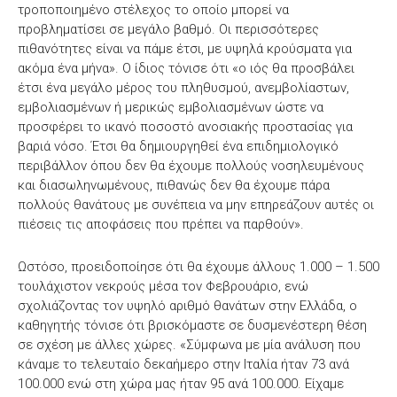
τροποποιημένο στέλεχος το οποίο μπορεί να
προβληματίσει σε μεγάλο βαθμό. Οι περισσότερες
πιθανότητες είναι να πάμε έτσι, με υψηλά κρούσματα για
ακόμα ένα μήνα». Ο ίδιος τόνισε ότι «ο ιός θα προσβάλει
έτσι ένα μεγάλο μέρος του πληθυσμού, ανεμβολίαστων,
εμβολιασμένων ή μερικώς εμβολιασμένων ώστε να
προσφέρει το ικανό ποσοστό ανοσιακής προστασίας για
βαριά νόσο. Έτσι θα δημιουργηθεί ένα επιδημιολογικό
περιβάλλον όπου δεν θα έχουμε πολλούς νοσηλευμένους
και διασωληνωμένους, πιθανώς δεν θα έχουμε πάρα
πολλούς θανάτους με συνέπεια να μην επηρεάζουν αυτές οι
πιέσεις τις αποφάσεις που πρέπει να παρθούν».
Ωστόσο, προειδοποίησε ότι θα έχουμε άλλους 1.000 – 1.500
τουλάχιστον νεκρούς μέσα τον Φεβρουάριο, ενώ
σχολιάζοντας τον υψηλό αριθμό θανάτων στην Ελλάδα, ο
καθηγητής τόνισε ότι βρισκόμαστε σε δυσμενέστερη θέση
σε σχέση με άλλες χώρες. «Σύμφωνα με μία ανάλυση που
κάναμε το τελευταίο δεκαήμερο στην Ιταλία ήταν 73 ανά
100.000 ενώ στη χώρα μας ήταν 95 ανά 100.000. Είχαμε