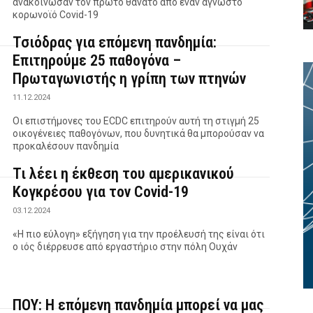
ανακοίνωσαν τον πρώτο θάνατο από έναν άγνωστο
κορωνοϊό Covid-19
Τσιόδρας για επόμενη πανδημία:
Επιτηρούμε 25 παθογόνα –
Πρωταγωνιστής η γρίπη των πτηνών
11.12.2024
Οι επιστήμονες του ECDC επιτηρούν αυτή τη στιγμή 25
οικογένειες παθογόνων, που δυνητικά θα μπορούσαν να
προκαλέσουν πανδημία
Τι λέει η έκθεση του αμερικανικού
Κογκρέσου για τον Covid-19
03.12.2024
«Η πιο εύλογη» εξήγηση για την προέλευσή της είναι ότι
ο ιός διέρρευσε από εργαστήριο στην πόλη Ουχάν
ΠΟΥ: Η επόμενη πανδημία μπορεί να μας