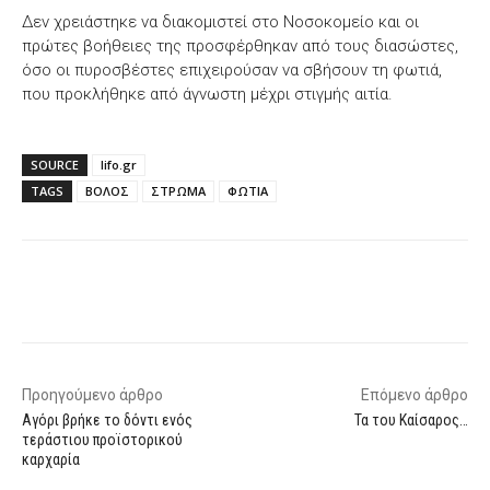
Δεν χρειάστηκε να διακομιστεί στο Νοσοκομείο και οι
πρώτες βοήθειες της προσφέρθηκαν από τους διασώστες,
όσο οι πυροσβέστες επιχειρούσαν να σβήσουν τη φωτιά,
που προκλήθηκε από άγνωστη μέχρι στιγμής αιτία.
SOURCE
lifo.gr
TAGS
ΒΟΛΟΣ
ΣΤΡΩΜΑ
ΦΩΤΙΑ
Facebook
X
WhatsApp
Email
Προηγούμενο άρθρο
Επόμενο άρθρο
Αγόρι βρήκε το δόντι ενός
Τα του Καίσαρος…
τεράστιου προϊστορικού
καρχαρία