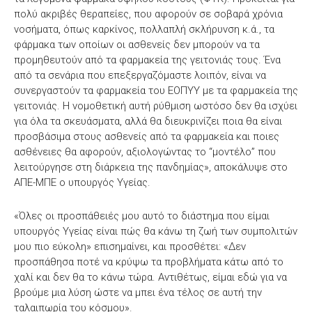
πολύ ακριβές θεραπείες, που αφορούν σε σοβαρά χρόνια
νοσήματα, όπως καρκίνος, πολλαπλή σκλήρυνση κ.ά., τα
φάρμακα των οποίων οι ασθενείς δεν μπορούν να τα
προμηθευτούν από τα φαρμακεία της γειτονιάς τους. Ένα
από τα σενάρια που επεξεργαζόμαστε λοιπόν, είναι να
συνεργαστούν τα φαρμακεία του ΕΟΠΥΥ με τα φαρμακεία της
γειτονιάς. Η νομοθετική αυτή ρύθμιση ωστόσο δεν θα ισχύει
για όλα τα σκευάσματα, αλλά θα διευκρινίζει ποια θα είναι
προσβάσιμα στους ασθενείς από τα φαρμακεία και ποιες
ασθένειες θα αφορούν, αξιολογώντας το “μοντέλο” που
λειτούργησε στη διάρκεια της πανδημίας», αποκάλυψε στο
ΑΠΕ-ΜΠΕ ο υπουργός Υγείας.
«Όλες οι προσπάθειές μου αυτό το διάστημα που είμαι
υπουργός Υγείας είναι πώς θα κάνω τη ζωή των συμπολιτών
μου πιο εύκολη» επισημαίνει, και προσθέτει: «Δεν
προσπάθησα ποτέ να κρύψω τα προβλήματα κάτω από το
χαλί και δεν θα το κάνω τώρα. Αντιθέτως, είμαι εδώ για να
βρούμε μια λύση ώστε να μπει ένα τέλος σε αυτή την
ταλαιπωρία του κόσμου».