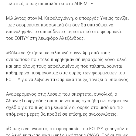
πιλοτικά, όπως αποκαλύπτει στο ΑΠΕ-ΜΠΕ.
Μιλώντας στον Μ. Κεφαλογιάννη, ο υπουργός Υγείας τονίζει
πως δεσμεύεται προσωπικά ότι δεν θα επιτρέψει να
επαναληφθεί το απαράδεκτο περιστατικό στο φαρμακείο
του ΕΟΠΥΥ στη λεωφόρο Αλεξάνδρας.
«Θέλω να ζητήσω μια ειλικρινή συγγνώμη από τους
ανθρώπους που ταλαιπωρήθηκαν σήμερα χωρίς λόγο, αλλά
και από όλους τους ασφαλισμένους που ταλαιπωρούνται
καθημερινά περιμένοντας στις ουρές των φαρμακείων του
ΕΟΠΠΥ για να λάβουν τα φάρμακά τους», τονίζει ο υπουργός.
Αναφερόμενος στις λύσεις που σκέφτεται συνολικά, ο
Άδωνις Γεωργιάδης επισημαίνει πως έχει ήδη εκπονήσει ένα
σχέδιο για το πώς θα μειωθούν οι ουρές στο μισό και τις
επόμενες μέρες θα προβεί σε επίσημες ανακοινώσεις.
«Όπως είναι γνωστό, στα φαρμακεία του ΕΟΠΥΥ χορηγούνται
τα λεγόμενα φάρμακα υψηλού κόστους (ΦΥΚ). Πρόκειται για