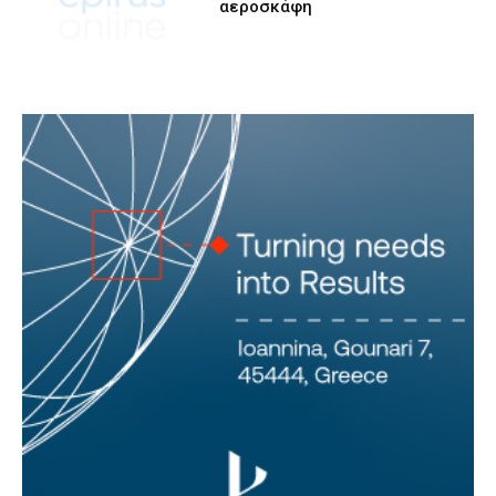
αεροσκάφη