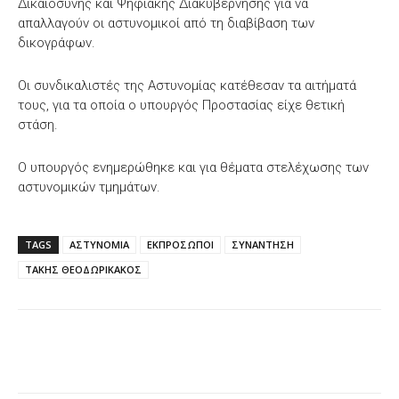
Δικαιοσύνης και Ψηφιακής Διακυβέρνησης για να
απαλλαγούν οι αστυνομικοί από τη διαβίβαση των
δικογράφων.
Οι συνδικαλιστές της Αστυνομίας κατέθεσαν τα αιτήματά
τους, για τα οποία ο υπουργός Προστασίας είχε θετική
στάση.
Ο υπουργός ενημερώθηκε και για θέματα στελέχωσης των
αστυνομικών τμημάτων.
TAGS
ΑΣΤΥΝΟΜΙΑ
ΕΚΠΡΟΣΩΠΟΙ
ΣΥΝΑΝΤΗΣΗ
ΤΑΚΗΣ ΘΕΟΔΩΡΙΚΑΚΟΣ
Facebook
X
WhatsApp
Email