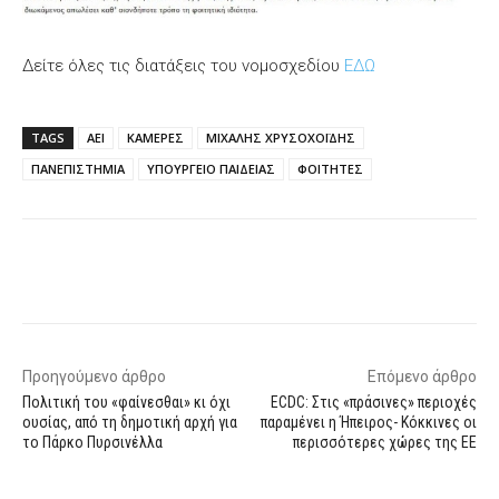
Δείτε όλες τις διατάξεις του νομοσχεδίου
ΕΔΩ
TAGS
ΑΕΙ
ΚΑΜΕΡΕΣ
ΜΙΧΑΛΗΣ ΧΡΥΣΟΧΟΪΔΗΣ
ΠΑΝΕΠΙΣΤΗΜΙΑ
ΥΠΟΥΡΓΕΙΟ ΠΑΙΔΕΙΑΣ
ΦΟΙΤΗΤΕΣ
Facebook
X
WhatsApp
Email
Προηγούμενο άρθρο
Επόμενο άρθρο
Πολιτική του «φαίνεσθαι» κι όχι
ECDC: Στις «πράσινες» περιοχές
ουσίας, από τη δημοτική αρχή για
παραμένει η Ήπειρος- Κόκκινες οι
το Πάρκο Πυρσινέλλα
περισσότερες χώρες της ΕΕ