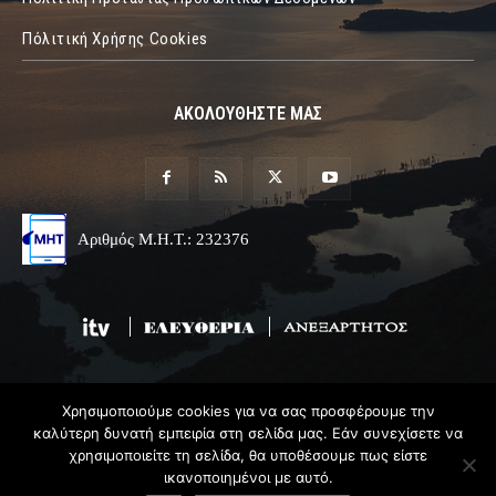
Πόλιτική Χρήσης Cookies
ΑΚΟΛΟΥΘΗΣΤΕ ΜΑΣ
Αριθμός Μ.Η.Τ.: 232376
Χρησιμοποιούμε cookies για να σας προσφέρουμε την
© 2019 Epirus Online
καλύτερη δυνατή εμπειρία στη σελίδα μας. Εάν συνεχίσετε να
χρησιμοποιείτε τη σελίδα, θα υποθέσουμε πως είστε
Σχεδιασμός & Ανάπτυξη
Angel
Web
ικανοποιημένοι με αυτό.