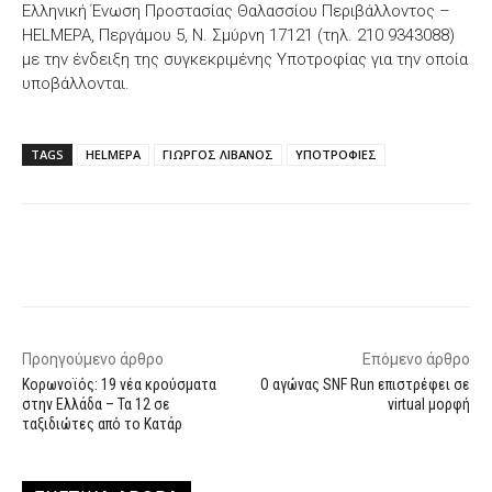
Ελληνική Ένωση Προστασίας Θαλασσίου Περιβάλλοντος –
HELMEPA, Περγάμου 5, Ν. Σμύρνη 17121 (τηλ. 210 9343088)
με την ένδειξη της συγκεκριμένης Υποτροφίας για την οποία
υποβάλλονται.
TAGS
HELMEPA
ΓΙΩΡΓΟΣ ΛΙΒΑΝΟΣ
ΥΠΟΤΡΟΦΙΕΣ
Facebook
X
WhatsApp
Email
Προηγούμενο άρθρο
Επόμενο άρθρο
Κορωνοϊός: 19 νέα κρούσματα
O αγώνας SNF Run επιστρέφει σε
στην Ελλάδα – Τα 12 σε
virtual μορφή
ταξιδιώτες από το Κατάρ