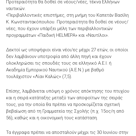
Προτεραιότητα θα δοθεί σε νέους/νέες, τέκνα Ελλήνων
ναυτικών.
•Περιβαλλοντικές επιστήμες, στη μνήμη του Καπετάν Βασίλη
Κ. Κωνσταντακόπουλου. Προτεραιότητα θα δοθεί σε νέους/
νέες, που έχουν υπάρξει μέλη των περιβαλλοντικών
προγραμμάτων «Παιδική HELMEPA» και «Ναυτίλοι».
Δεκτοί ως υποψήφιοι είναι νέοι/ες μέχρι 27 ετών, οι οποίοι
δεν λαμβάνουν υποτροφία από άλλη πηγή και έχουν
ολοκληρώσει τις σπουδές τους σε ελληνικό Α.Ε.Ι. ή
Ακαδημία Εμπορικού Ναυτικού (Α.Ε.Ν.) με βαθμό
τουλάχιστον «Λίαν Καλώς» (7,5).
Επίσης, λαμβάνεται υπόψη ο χρόνος απόκτησης του πτυχίου
και η σειρά κατάταξης μεταξύ των αποφοίτων της σειράς
τους, για την οποία θα πρέπει να προσκομίζεται σχετική
βεβαίωση από τη Γραμματεία της Σχολής (π.χ. 15ος/η από
56), καθώς και η οικονομική τους κατάσταση.
Τα έγγραφα πρέπει να αποσταλούν μέχρι τις 30 Ιουνίου στην