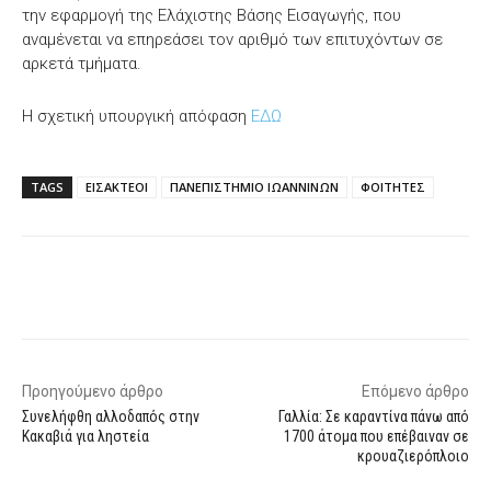
την εφαρμογή της Ελάχιστης Βάσης Εισαγωγής, που
αναμένεται να επηρεάσει τον αριθμό των επιτυχόντων σε
αρκετά τμήματα.
Η σχετική υπουργική απόφαση
ΕΔΩ
TAGS
ΕΙΣΑΚΤΕΟΙ
ΠΑΝΕΠΙΣΤΗΜΙΟ ΙΩΑΝΝΙΝΩΝ
ΦΟΙΤΗΤΕΣ
Facebook
X
WhatsApp
Email
Προηγούμενο άρθρο
Επόμενο άρθρο
Συνελήφθη αλλοδαπός στην
Γαλλία: Σε καραντίνα πάνω από
Κακαβιά για ληστεία
1700 άτομα που επέβαιναν σε
κρουαζιερόπλοιο