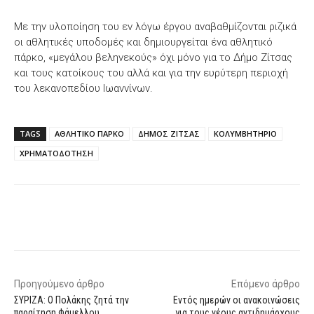
Με την υλοποίηση του εν λόγω έργου αναβαθμίζονται ριζικά
οι αθλητικές υποδομές και δημιουργείται ένα αθλητικό
πάρκο, «μεγάλου βεληνεκούς» όχι μόνο για το Δήμο Ζίτσας
και τους κατοίκους του αλλά και για την ευρύτερη περιοχή
του λεκανοπεδίου Ιωαννίνων.
TAGS
ΑΘΛΗΤΙΚΟ ΠΑΡΚΟ
ΔΗΜΟΣ ΖΙΤΣΑΣ
ΚΟΛΥΜΒΗΤΗΡΙΟ
ΧΡΗΜΑΤΟΔΟΤΗΣΗ
Facebook
X
WhatsApp
Email
Προηγούμενο άρθρο
Επόμενο άρθρο
ΣΥΡΙΖΑ: Ο Πολάκης ζητά την
Εντός ημερών οι ανακοινώσεις
παραίτηση Φάμελλου
για τους νέους αντιδημάρχους