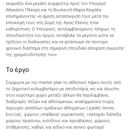
εκφράζει ένα μεγάλο ευχαριστώ προς τον Υπουργό
Αθανάσιο Πλεύρη και τη Βουλευτή Μαρία Κεφάλα
επισημαίνοντας «η άμεση ανταπόκρισή τους μετά την
επίσκεψή τους στη Δομή της Αγίας Ελένης ήταν
καθοριστική. Ο Υπουργός, αντιλαμβανόμενος πλήρως τη
σπουδαιότητα του έργου, συνέβαλε τα μέγιστα ώστε να
τρέξουν οι διαδικασίες και να φτάσουμε σε σύντομο
χρονικό διάστημα στη σημερινή σπουδαία απόφαση έγκρισης
της χρηματοδότησής του».
Το έργο
Σύμφωνα με την master plan το αθλητικό πάρκο εκτός από
το Δημοτικό κολυμβητήριο με αποδυτήρια, wc και douche,
στον ευρύτερο χώρο μεταξύ άλλων θα περιλαμβάνει,
διαδρομές πεζών και αθλούμενων, αναλημματικά τοιχία,
περιοχές γηπέδων ομαδικών αθλημάτων ( padel, tennis,
boccia) , χώρους υπαίθριας γυμναστικής, «σκληρά» δάπεδα,
χώρους πρασίνου, εισόδους και προσβάσεις, χώρους
στάθμευσης, καθώς και ειδικό και γενικό φωτισμό.