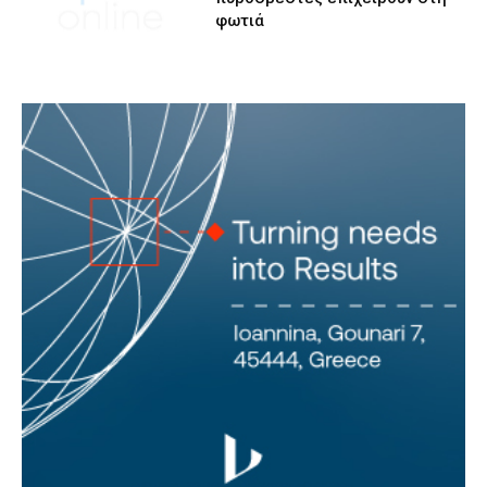
φωτιά