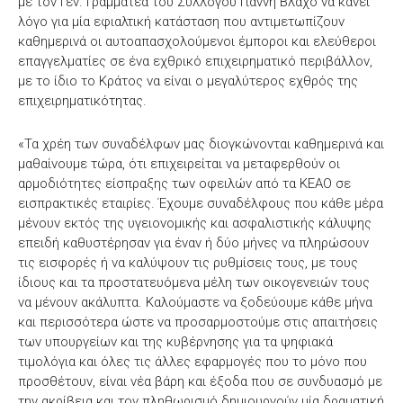
με τον Γεν. Γραμματέα του Συλλόγου Γιάννη Βλάχο να κάνει
λόγο για μία εφιαλτική κατάσταση που αντιμετωπίζουν
καθημερινά οι αυτοαπασχολούμενοι έμποροι και ελεύθεροι
επαγγελματίες σε ένα εχθρικό επιχειρηματικό περιβάλλον,
με το ίδιο το Κράτος να είναι ο μεγαλύτερος εχθρός της
επιχειρηματικότητας.
«Τα χρέη των συναδέλφων μας διογκώνονται καθημερινά και
μαθαίνουμε τώρα, ότι επιχειρείται να μεταφερθούν οι
αρμοδιότητες είσπραξης των οφειλών από τα ΚΕΑΟ σε
εισπρακτικές εταιρίες. Έχουμε συναδέλφους που κάθε μέρα
μένουν εκτός της υγειονομικής και ασφαλιστικής κάλυψης
επειδή καθυστέρησαν για έναν ή δύο μήνες να πληρώσουν
τις εισφορές ή να καλύψουν τις ρυθμίσεις τους, με τους
ίδιους και τα προστατευόμενα μέλη των οικογενειών τους
να μένουν ακάλυπτα. Καλούμαστε να ξοδεύουμε κάθε μήνα
και περισσότερα ώστε να προσαρμοστούμε στις απαιτήσεις
των υπουργείων και της κυβέρνησης για τα ψηφιακά
τιμολόγια και όλες τις άλλες εφαρμογές που το μόνο που
προσθέτουν, είναι νέα βάρη και έξοδα που σε συνδυασμό με
την ακρίβεια και τον πληθωρισμό δημιουργούν μία δραματική