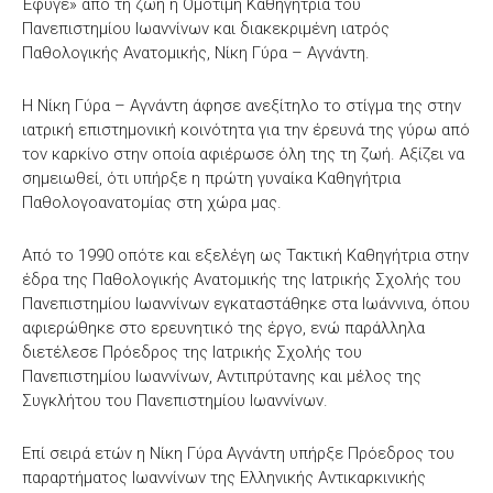
Έφυγε» από τη ζωή η Ομότιμη Καθηγήτρια του
Πανεπιστημίου Ιωαννίνων και διακεκριμένη ιατρός
Παθολογικής Ανατομικής, Νίκη Γύρα – Αγνάντη.
Η Νίκη Γύρα – Αγνάντη άφησε ανεξίτηλο το στίγμα της στην
ιατρική επιστημονική κοινότητα για την έρευνά της γύρω από
τον καρκίνο στην οποία αφιέρωσε όλη της τη ζωή. Αξίζει να
σημειωθεί, ότι υπήρξε η πρώτη γυναίκα Καθηγήτρια
Παθολογοανατομίας στη χώρα μας.
Από το 1990 οπότε και εξελέγη ως Τακτική Καθηγήτρια στην
έδρα της Παθολογικής Ανατομικής της Ιατρικής Σχολής του
Πανεπιστημίου Ιωαννίνων εγκαταστάθηκε στα Ιωάννινα, όπου
αφιερώθηκε στο ερευνητικό της έργο, ενώ παράλληλα
διετέλεσε Πρόεδρος της Ιατρικής Σχολής του
Πανεπιστημίου Ιωαννίνων, Αντιπρύτανης και μέλος της
Συγκλήτου του Πανεπιστημίου Ιωαννίνων.
Επί σειρά ετών η Νίκη Γύρα Αγνάντη υπήρξε Πρόεδρος του
παραρτήματος Ιωαννίνων της Ελληνικής Αντικαρκινικής