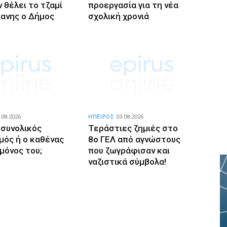
 θέλει το τζαμί
προεργασία για τη νέα
ανης ο Δήμος
σχολική χρονιά
.08.2026
ΗΠΕΙΡΟΣ
03.08.2026
 συνολικός
Τεράστιες ζημιές στο
μός ή ο καθένας
8ο ΓΕΛ από αγνώστους
 μόνος του;
που ζωγράφισαν και
ναζιστικά σύμβολα!