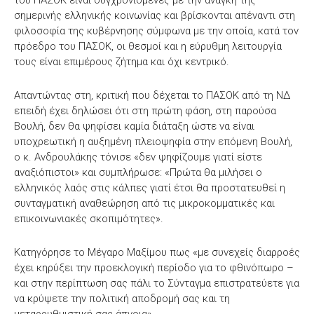
του ΠΑΣΟΚ είναι συγχρονισμένες με την ανάγκη της
σημερινής ελληνικής κοινωνίας και βρίσκονται απέναντι στη
φιλοσοφία της κυβέρνησης σύμφωνα με την οποία, κατά τον
πρόεδρο του ΠΑΣΟΚ, οι θεσμοί και η εύρυθμη λειτουργία
τους είναι επιμέρους ζήτημα και όχι κεντρικό.
Απαντώντας στη, κριτική που δέχεται το ΠΑΣΟΚ από τη ΝΔ
επειδή έχει δηλώσει ότι στη πρώτη φάση, στη παρούσα
Βουλή, δεν θα ψηφίσει καμία διάταξη ώστε να είναι
υποχρεωτική η αυξημένη πλειοψηφία στην επόμενη Βουλή,
ο κ. Ανδρουλάκης τόνισε «δεν ψηφίζουμε γιατί είστε
αναξιόπιστοι» και συμπλήρωσε: «Πρώτα θα μιλήσει ο
ελληνικός λαός στις κάλπες γιατί έτσι θα προστατευθεί η
συνταγματική αναθεώρηση από τις μικροκομματικές και
επικοινωνιακές σκοπιμότητες».
Κατηγόρησε το Μέγαρο Μαξίμου πως «με συνεχείς διαρροές
έχει κηρύξει την προεκλογική περίοδο για το φθινόπωρο –
και στην περίπτωση σας πάλι το Σύνταγμα επιστρατεύετε για
να κρύψετε την πολιτική αποδρομή σας και τη