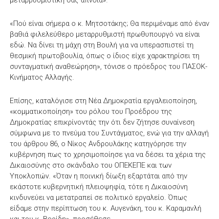
μεταρρυθμιστική σας άπνοια».
«Πού είναι σήμερα ο κ. Μητσοτάκης; Θα περιμέναμε από έναν
βαθιά φιλελεύθερο μεταρρυθμιστή πρωθυπουργό να είναι
εδώ. Να δίνει τη μάχη στη Βουλή για να υπερασπιστεί τη
θεσμική πρωτοβουλία, όπως ο ίδιος είχε χαρακτηρίσει τη
συνταγματική αναθεώρηση», τόνισε ο πρόεδρος του ΠΑΣΟΚ-
Κινήματος Αλλαγής.
Επίσης, καταλόγισε στη Νέα Δημοκρατία εργαλειοποίηση,
«κομματικοποίηση» του ρόλου του Προέδρου της
Δημοκρατίας επικρίνοντάς την ότι δεν ζήτησε συναίνεση
σύμφωνα με το πνεύμα του Συντάγματος, ενώ για την αλλαγή
του άρθρου 86, ο Νίκος Ανδρουλάκης κατηγόρησε την
κυβέρνηση πως το χρησιμοποίησε για να δέσει τα χέρια της
Δικαιοσύνης στο σκάνδαλο του ΟΠΕΚΕΠΕ και των
Υποκλοπών. «Όταν η ποινική δίωξη εξαρτάται από την
εκάστοτε κυβερνητική πλειοψηφία, τότε η Δικαιοσύνη
κινδυνεύει να μετατραπεί σε πολιτικό εργαλείο. Όπως
είδαμε στην περίπτωση του κ. Αυγενάκη, του κ. Καραμανλή