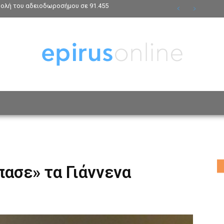
βολή του αδειοδωροσήμου σε 91.455
ΟΣΩΠΑ
ΤΡΟΠΟΣ ΖΩΗΣ
ΑΦΙΕΡΩΜΑΤΑ
MO
πασε» τα Γιάννενα