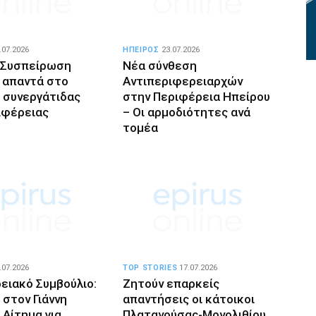
.07.2026
ΗΠΕΙΡΟΣ
23.07.2026
 Συσπείρωση
Νέα σύνθεση
 απαντά στο
Αντιπεριφερειαρχών
 συνεργάτιδας
στην Περιφέρεια Ηπείρου
ιφέρειας
– Οι αρμοδιότητες ανά
τομέα
.07.2026
TOP STORIES
17.07.2026
ειακό Συμβούλιο:
Ζητούν επαρκείς
 στον Γιάννη
απαντήσεις οι κάτοικοι
 Αίτημα για
Πλατανούσας-Μονολιθίου