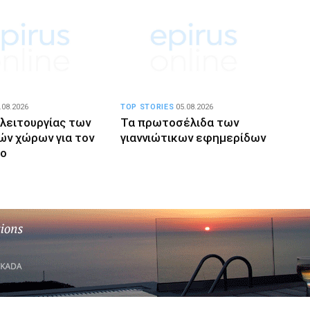
.08.2026
TOP STORIES
05.08.2026
 λειτουργίας των
Τα πρωτοσέλιδα των
ών χώρων για τον
γιαννιώτικων εφημερίδων
το