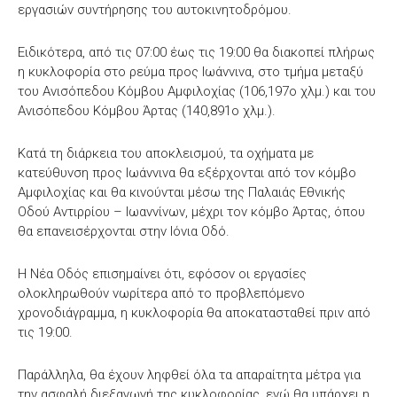
εργασιών συντήρησης του αυτοκινητοδρόμου.
Ειδικότερα, από τις 07:00 έως τις 19:00 θα διακοπεί πλήρως
η κυκλοφορία στο ρεύμα προς Ιωάννινα, στο τμήμα μεταξύ
του Ανισόπεδου Κόμβου Αμφιλοχίας (106,197ο χλμ.) και του
Ανισόπεδου Κόμβου Άρτας (140,891ο χλμ.).
Κατά τη διάρκεια του αποκλεισμού, τα οχήματα με
κατεύθυνση προς Ιωάννινα θα εξέρχονται από τον κόμβο
Αμφιλοχίας και θα κινούνται μέσω της Παλαιάς Εθνικής
Οδού Αντιρρίου – Ιωαννίνων, μέχρι τον κόμβο Άρτας, όπου
θα επανεισέρχονται στην Ιόνια Οδό.
Η Νέα Οδός επισημαίνει ότι, εφόσον οι εργασίες
ολοκληρωθούν νωρίτερα από το προβλεπόμενο
χρονοδιάγραμμα, η κυκλοφορία θα αποκατασταθεί πριν από
τις 19:00.
Παράλληλα, θα έχουν ληφθεί όλα τα απαραίτητα μέτρα για
την ασφαλή διεξαγωγή της κυκλοφορίας, ενώ θα υπάρχει η