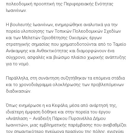
πολεοδομική προοπτική της Περιφερειακής Ενότητας
Ιωαννίνων.
Η βουλευτής Ιωαννίνων, ενημερώθηκε αναλυτικά για την
πορεία υλοποίησης των Τοπικών Πολεοδομικών Σχεδίων
και των Μελετών Οριοθέτησης Οικισμών, έργων
στρατηγικής σημασίας που χρηματοδοτούνται από το Ταμείο
Ανάκαμψης και Ανθεκτικότητας και διαμορφώνουν ένα
σύγχρονο, ασφαλές και βιώσιμο πλαίσιο χωρικής ανάπτυξης
για το νομό.
Παράλληλα, στη συνάντηση συζητήθηκαν τα επόμενα στάδια
και το χρονοδιάγραμμα ολοκλήρωσης των προβλεπόμενων
διαδικασιών.
Όπως ενημέρωσε η κα Κεφάλα, μέσα από ανάρτησή της,
ιδιαίτερη έμφαση δόθηκε και στην πορεία του έργου
«Ανάπλαση – Ανάδειξη Πάρκου Πυρσινέλλα Δήμου
Ιωαννιτών», μιας εμβληματικής παρέμβασης που αναβαθμίζει
τον σημαντικότερο πνεύμονα πρασίνου της πόλης, ενισχύει