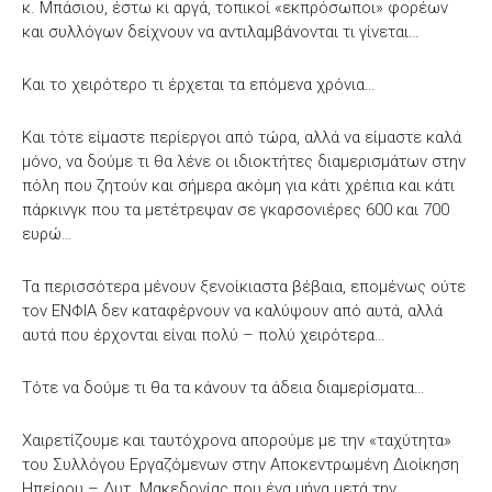
κ. Μπάσιου, έστω κι αργά, τοπικοί «εκπρόσωποι» φορέων
και συλλόγων δείχνουν να αντιλαμβάνονται τι γίνεται…
Και το χειρότερο τι έρχεται τα επόμενα χρόνια…
Και τότε είμαστε περίεργοι από τώρα, αλλά να είμαστε καλά
μόνο, να δούμε τι θα λένε οι ιδιοκτήτες διαμερισμάτων στην
πόλη που ζητούν και σήμερα ακόμη για κάτι χρέπια και κάτι
πάρκινγκ που τα μετέτρεψαν σε γκαρσονιέρες 600 και 700
ευρώ…
Τα περισσότερα μένουν ξενοίκιαστα βέβαια, επομένως ούτε
τον ΕΝΦΙΑ δεν καταφέρνουν να καλύψουν από αυτά, αλλά
αυτά που έρχονται είναι πολύ – πολύ χειρότερα…
Τότε να δούμε τι θα τα κάνουν τα άδεια διαμερίσματα…
Χαιρετίζουμε και ταυτόχρονα απορούμε με την «ταχύτητα»
του Συλλόγου Εργαζόμενων στην Αποκεντρωμένη Διοίκηση
Ηπείρου – Δυτ. Μακεδονίας που ένα μήνα μετά την