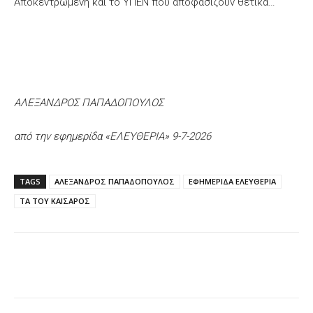
Αποκεντρωμένη και το ΥΠΕΝ που αποφασίζουν θετικά…
ΑΛΕΞΑΝΔΡΟΣ ΠΑΠΑΔΟΠΟΥΛΟΣ
από την εφημερίδα «ΕΛΕΥΘΕΡΙΑ» 9-7-2026
TAGS
ΑΛΕΞΑΝΔΡΟΣ ΠΑΠΑΔΟΠΟΥΛΟΣ
ΕΦΗΜΕΡΙΔΑ ΕΛΕΥΘΕΡΙΑ
ΤΑ ΤΟΥ ΚΑΙΣΑΡΟΣ
Facebook
X
WhatsApp
Email