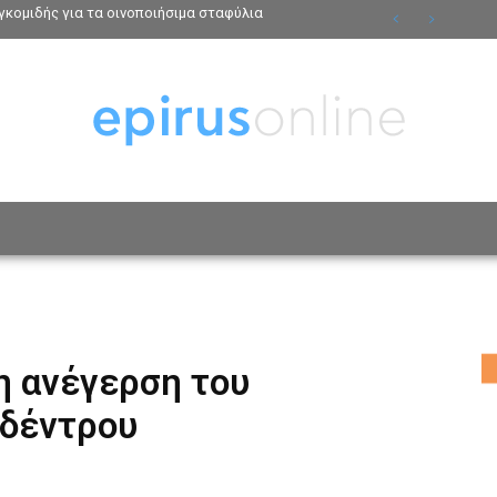
κομιδής για τα οινοποιήσιμα σταφύλια
ΟΣΩΠΑ
ΤΡΟΠΟΣ ΖΩΗΣ
ΑΦΙΕΡΩΜΑΤΑ
MO
η ανέγερση του
 δέντρου