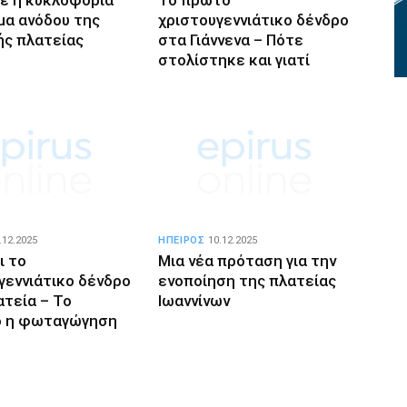
μα ανόδου της
χριστουγεννιάτικο δένδρο
ής πλατείας
στα Γιάννενα – Πότε
στολίστηκε και γιατί
.12.2025
ΗΠΕΙΡΟΣ
10.12.2025
ι το
Μια νέα πρόταση για την
γεννιάτικο δένδρο
ενοποίηση της πλατείας
ατεία – Το
Ιωαννίνων
ο η φωταγώγηση