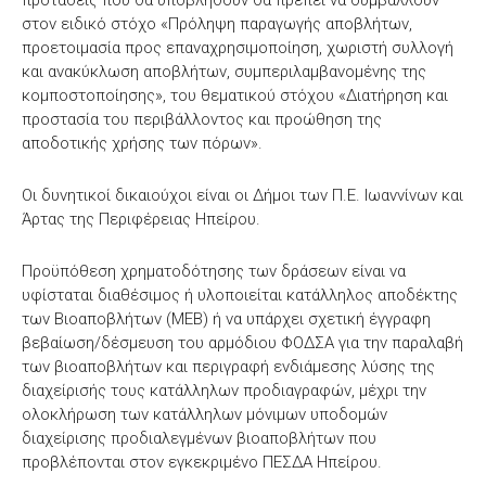
προτάσεις που θα υποβληθούν θα πρέπει να συμβάλλουν
στον ειδικό στόχο «Πρόληψη παραγωγής αποβλήτων,
προετοιμασία προς επαναχρησιμοποίηση, χωριστή συλλογή
και ανακύκλωση αποβλήτων, συμπεριλαμβανομένης της
κομποστοποίησης», του θεματικού στόχου «Διατήρηση και
προστασία του περιβάλλοντος και προώθηση της
αποδοτικής χρήσης των πόρων».
Οι δυνητικοί δικαιούχοι είναι οι Δήμοι των Π.Ε. Ιωαννίνων και
Άρτας της Περιφέρειας Ηπείρου.
Προϋπόθεση χρηματοδότησης των δράσεων είναι να
υφίσταται διαθέσιμος ή υλοποιείται κατάλληλος αποδέκτης
των Βιοαποβλήτων (ΜΕΒ) ή να υπάρχει σχετική έγγραφη
βεβαίωση/δέσμευση του αρμόδιου ΦΟΔΣΑ για την παραλαβή
των βιοαποβλήτων και περιγραφή ενδιάμεσης λύσης της
διαχείρισής τους κατάλληλων προδιαγραφών, μέχρι την
ολοκλήρωση των κατάλληλων μόνιμων υποδομών
διαχείρισης προδιαλεγμένων βιοαποβλήτων που
προβλέπονται στον εγκεκριμένο ΠΕΣΔΑ Ηπείρου.