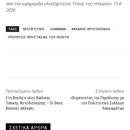
από την εφημερίδα «Ανεξάρτητος Τύπος της Ηπείρου» 12-6-
2026
TAGS
ΘΕΣΠΡΩΤΙΚΟ
ΙΩΑΝΝΙΝΑ
ΜΙΧΑΛΗΣ ΧΡΥΣΟΧΟΪΔΗΣ
ΥΠΟΥΡΓΟΣ ΠΡΟΣΤΑΣΙΑΣ ΤΟΥ ΠΟΛΙΤΗ
Facebook
X
WhatsApp
Email
Προηγούμενο άρθρο
Επόμενο άρθρο
Στη Βουλή ο νέος Κώδικας
«Χορεύοντας την Παράδοση» με
Τοπικής Αυτοδιοίκησης – Οι δέκα
τον Πολιτιστικό Σύλλογο
βασικές αλλαγές
Λακκωμάτων
ΣΧΕΤΙΚΑ ΑΡΘΡΑ