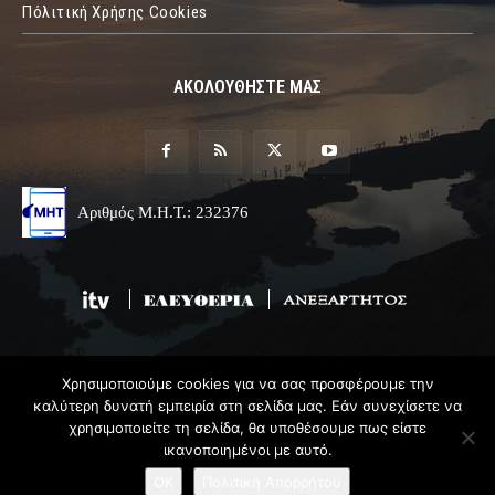
Πόλιτική Χρήσης Cookies
ΑΚΟΛΟΥΘΗΣΤΕ ΜΑΣ
Αριθμός Μ.Η.Τ.: 232376
Χρησιμοποιούμε cookies για να σας προσφέρουμε την
© 2019 Epirus Online
καλύτερη δυνατή εμπειρία στη σελίδα μας. Εάν συνεχίσετε να
χρησιμοποιείτε τη σελίδα, θα υποθέσουμε πως είστε
Σχεδιασμός & Ανάπτυξη
Angel
Web
ικανοποιημένοι με αυτό.
OK
Πολιτική Απορρήτου