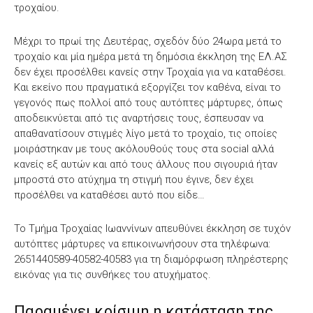
τροχαίου.
Μέχρι το πρωί της Δευτέρας, σχεδόν δύο 24ωρα μετά το
τροχαίο και μία ημέρα μετά τη δημόσια έκκληση της ΕΛ.ΑΣ
δεν έχει προσέλθει κανείς στην Τροχαία για να καταθέσει.
Και εκείνο που πραγματικά εξοργίζει τον καθένα, είναι το
γεγονός πως πολλοί από τους αυτόπτες μάρτυρες, όπως
αποδεικνύεται από τις αναρτήσεις τους, έσπευσαν να
απαθανατίσουν στιγμές λίγο μετά το τροχαίο, τις οποίες
μοιράστηκαν με τους ακόλουθούς τους στα social αλλά
κανείς εξ αυτών και από τους άλλους που σιγουριά ήταν
μπροστά στο ατύχημα τη στιγμή που έγινε, δεν έχει
προσέλθει να καταθέσει αυτό που είδε…
Το Τμήμα Τροχαίας Ιωαννίνων απευθύνει έκκληση σε τυχόν
αυτόπτες μάρτυρες να επικοινωνήσουν στα τηλέφωνα:
2651440589-40582-40583 για τη διαμόρφωση πληρέστερης
εικόνας για τις συνθήκες του ατυχήματος.
Παραμένει κρίσιμη η κατάσταση της