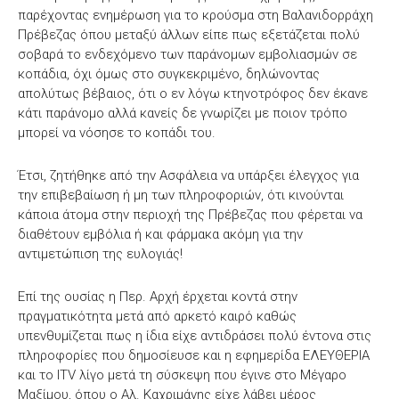
παρέχοντας ενημέρωση για το κρούσμα στη Βαλανιδορράχη
Πρέβεζας όπου μεταξύ άλλων είπε πως εξετάζεται πολύ
σοβαρά το ενδεχόμενο των παράνομων εμβολιασμών σε
κοπάδια, όχι όμως στο συγκεκριμένο, δηλώνοντας
απολύτως βέβαιος, ότι ο εν λόγω κτηνοτρόφος δεν έκανε
κάτι παράνομο αλλά κανείς δε γνωρίζει με ποιον τρόπο
μπορεί να νόσησε το κοπάδι του.
Έτσι, ζητήθηκε από την Ασφάλεια να υπάρξει έλεγχος για
την επιβεβαίωση ή μη των πληροφοριών, ότι κινούνται
κάποια άτομα στην περιοχή της Πρέβεζας που φέρεται να
διαθέτουν εμβόλια ή και φάρμακα ακόμη για την
αντιμετώπιση της ευλογιάς!
Επί της ουσίας η Περ. Αρχή έρχεται κοντά στην
πραγματικότητα μετά από αρκετό καιρό καθώς
υπενθυμίζεται πως η ίδια είχε αντιδράσει πολύ έντονα στις
πληροφορίες που δημοσίευσε και η εφημερίδα ΕΛΕΥΘΕΡΙΑ
και το ITV λίγο μετά τη σύσκεψη που έγινε στο Μέγαρο
Μαξίμου, όπου ο Αλ. Καχριμάνης είχε λάβει μέρος