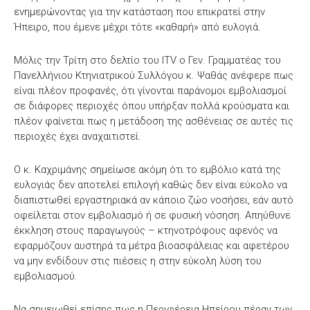
ενημερώνοντας για την κατάσταση που επικρατεί στην
Ήπειρο, που έμενε μέχρι τότε «καθαρή» από ευλογιά.
Μόλις την Τρίτη στο δελτίο του ITV ο Γεν. Γραμματέας του
Πανελλήνιου Κτηνιατρικού Συλλόγου κ. Ψαθάς ανέφερε πως
είναι πλέον προφανές, ότι γίνονται παράνομοι εμβολιασμοί
σε διάφορες περιοχές όπου υπήρξαν πολλά κρούσματα και
πλέον φαίνεται πως η μετάδοση της ασθένειας σε αυτές τις
περιοχές έχει αναχαιτιστεί.
Ο κ. Καχριμάνης σημείωσε ακόμη ότι το εμβόλιο κατά της
ευλογιάς δεν αποτελεί επιλογή καθώς δεν είναι εύκολο να
διαπιστωθεί εργαστηριακά αν κάποιο ζώο νοσήσει, εάν αυτό
οφείλεται στον εμβολιασμό ή σε φυσική νόσηση. Απηύθυνε
έκκληση στους παραγωγούς – κτηνοτρόφους αφενός να
εφαρμόζουν αυστηρά τα μέτρα βιοασφάλειας και αφετέρου
να μην ενδίδουν στις πιέσεις η στην εύκολη λύση του
εμβολιασμού.
Να σημειωθεί επίσης πως η Περιφέρεια Ηπείρου πέραν των