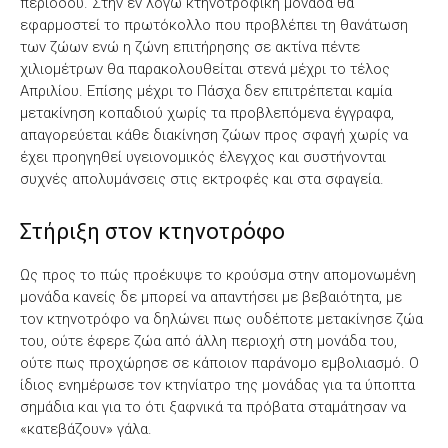
περιόδου. Στην εν λόγω κτηνοτροφική μονάδα θα
εφαρμοστεί το πρωτόκολλο που προβλέπει τη θανάτωση
των ζώων ενώ η ζώνη επιτήρησης σε ακτίνα πέντε
χιλιομέτρων θα παρακολουθείται στενά μέχρι το τέλος
Απριλίου. Επίσης μέχρι το Πάσχα δεν επιτρέπεται καμία
μετακίνηση κοπαδιού χωρίς τα προβλεπόμενα έγγραφα,
απαγορεύεται κάθε διακίνηση ζώων προς σφαγή χωρίς να
έχει προηγηθεί υγειονομικός έλεγχος και συστήνονται
συχνές απολυμάνσεις στις εκτροφές και στα σφαγεία.
Στήριξη στον κτηνοτρόφο
Ως προς το πώς προέκυψε το κρούσμα στην απομονωμένη
μονάδα κανείς δε μπορεί να απαντήσει με βεβαιότητα, με
τον κτηνοτρόφο να δηλώνει πως ουδέποτε μετακίνησε ζώα
του, ούτε έφερε ζώα από άλλη περιοχή στη μονάδα του,
ούτε πως προχώρησε σε κάποιον παράνομο εμβολιασμό. Ο
ίδιος ενημέρωσε τον κτηνίατρο της μονάδας για τα ύποπτα
σημάδια και για το ότι ξαφνικά τα πρόβατα σταμάτησαν να
«κατεβάζουν» γάλα.