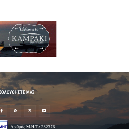
ΚΟΛΟΥΘΗΣΤΕ ΜΑΣ
Αριθμός Μ.Η.Τ.: 232376