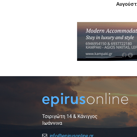
Αυγούστ
Τσιριγώτη 14 & Κάνιγγος
Ιωάννινα
info@epirusonline.gr