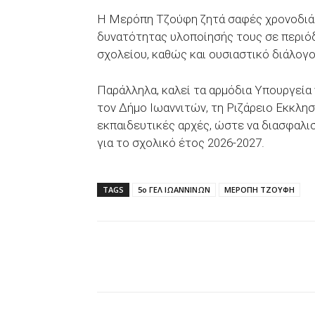
Η Μερόπη Τζούφη ζητά σαφές χρονοδιάγρ
δυνατότητας υλοποίησής τους σε περιόδ
σχολείου, καθώς και ουσιαστικό διάλογο
Παράλληλα, καλεί τα αρμόδια Υπουργεία
τον Δήμο Ιωαννιτών, τη Ριζάρειο Εκκλησ
εκπαιδευτικές αρχές, ώστε να διασφαλισ
για το σχολικό έτος 2026-2027.
TAGS
5ο ΓΕΛ ΙΩΑΝΝΙΝΩΝ
ΜΕΡΟΠΗ ΤΖΟΥΦΗ
Facebook
X
WhatsAp