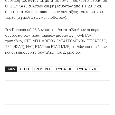
σύσταση του ΕΦΚΑ και μετά, με τον ν. 4387/2016, μέσω του
ΟΠΣ-ΕΦΚΑ (μισθωτών και μη μισθωτών από 1.1.2017 και
έπειτα) και όλες οι επικουρικές συντάξεις του ιδιωτικού
τομέα (μη μισθωτών και μισθωτών).
Την Παρασκευή 28 Αυγούστου θα καταβληθούν οι κύριες
συντάξεις των τέως ταμείων μισθωτών (ΙΚΑ-ΕΤΑΜ,
τραπεζών, ΟΤΕ, ΔΕΗ, ΛΟΙΠΩΝ ΕΝΤΑΣΣΟΜΕΝΩΝ (ΤΣΕΑΠΓΣΟ,
ΤΣΠ-ΗΣΑΠ), ΝΑΤ, ΕΤΑΤ και ΕΤΑΠ-ΜΜΕ), καθώς και οι κύριες
και οι επικουρικές συντάξεις του Δημοσίου.
TAGS
E-EFKA
ΠΛΗΡΩΜΕΣ
ΣΥΝΤΑΞΕΙΣ
ΣΥΝΤΑΞΙΟΥΧΟΙ
Facebook
X
WhatsApp
Email