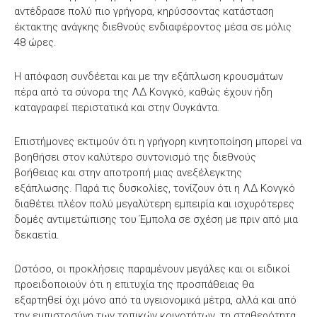
αντέδρασε πολύ πιο γρήγορα, κηρύσσοντας κατάσταση
έκτακτης ανάγκης διεθνούς ενδιαφέροντος μέσα σε μόλις
48 ώρες.
Η απόφαση συνδέεται και με την εξάπλωση κρουσμάτων
πέρα από τα σύνορα της ΛΔ Κονγκό, καθώς έχουν ήδη
καταγραφεί περιστατικά και στην Ουγκάντα.
Επιστήμονες εκτιμούν ότι η γρήγορη κινητοποίηση μπορεί να
βοηθήσει στον καλύτερο συντονισμό της διεθνούς
βοήθειας και στην αποτροπή μιας ανεξέλεγκτης
εξάπλωσης. Παρά τις δυσκολίες, τονίζουν ότι η ΛΔ Κονγκό
διαθέτει πλέον πολύ μεγαλύτερη εμπειρία και ισχυρότερες
δομές αντιμετώπισης του Έμπολα σε σχέση με πριν από μια
δεκαετία.
Ωστόσο, οι προκλήσεις παραμένουν μεγάλες και οι ειδικοί
προειδοποιούν ότι η επιτυχία της προσπάθειας θα
εξαρτηθεί όχι μόνο από τα υγειονομικά μέτρα, αλλά και από
την εμπιστοσύνη των τοπικών κοινοτήτων, τη σταθερότητα