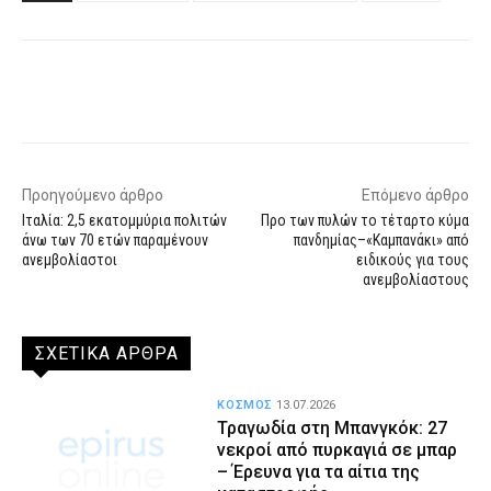
Facebook
X
WhatsApp
Email
Προηγούμενο άρθρο
Επόμενο άρθρο
Ιταλία: 2,5 εκατομμύρια πολιτών
Προ των πυλών το τέταρτο κύμα
άνω των 70 ετών παραμένουν
πανδημίας–«Καμπανάκι» από
ανεμβολίαστοι
ειδικούς για τους
ανεμβολίαστους
ΣΧΕΤΙΚΑ ΑΡΘΡΑ
ΚΟΣΜΟΣ
13.07.2026
Τραγωδία στη Μπανγκόκ: 27
νεκροί από πυρκαγιά σε μπαρ
– Έρευνα για τα αίτια της