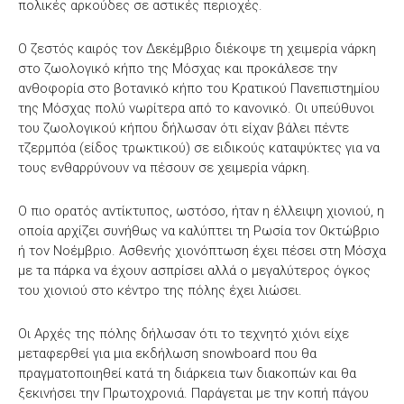
πολικές αρκούδες σε αστικές περιοχές.
Ο ζεστός καιρός τον Δεκέμβριο διέκοψε τη χειμερία νάρκη
στο ζωολογικό κήπο της Μόσχας και προκάλεσε την
ανθοφορία στο βοτανικό κήπο του Κρατικού Πανεπιστημίου
της Μόσχας πολύ νωρίτερα από το κανονικό. Οι υπεύθυνοι
του ζωολογικού κήπου δήλωσαν ότι είχαν βάλει πέντε
τζερμπόα (είδος τρωκτικού) σε ειδικούς καταψύκτες για να
τους ενθαρρύνουν να πέσουν σε χειμερία νάρκη.
Ο πιο ορατός αντίκτυπος, ωστόσο, ήταν η έλλειψη χιονιού, η
οποία αρχίζει συνήθως να καλύπτει τη Ρωσία τον Οκτώβριο
ή τον Νοέμβριο. Ασθενής χιονόπτωση έχει πέσει στη Μόσχα
με τα πάρκα να έχουν ασπρίσει αλλά ο μεγαλύτερος όγκος
του χιονιού στο κέντρο της πόλης έχει λιώσει.
Οι Αρχές της πόλης δήλωσαν ότι το τεχνητό χιόνι είχε
μεταφερθεί για μια εκδήλωση snowboard που θα
πραγματοποιηθεί κατά τη διάρκεια των διακοπών και θα
ξεκινήσει την Πρωτοχρονιά. Παράγεται με την κοπή πάγου