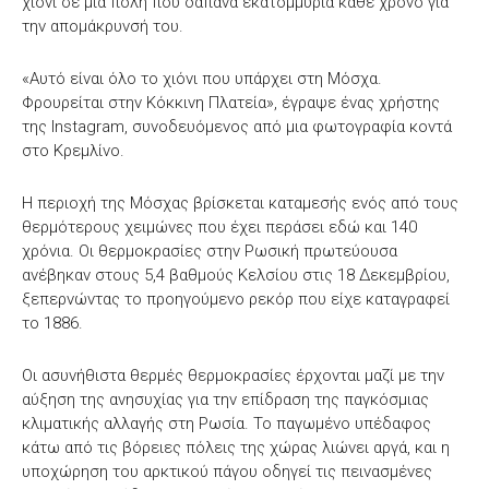
χιόνι σε μία πόλη που δαπανά εκατομμύρια κάθε χρόνο για
την απομάκρυνσή του.
«Αυτό είναι όλο το χιόνι που υπάρχει στη Μόσχα.
Φρουρείται στην Κόκκινη Πλατεία», έγραψε ένας χρήστης
της Instagram, συνοδευόμενος από μια φωτογραφία κοντά
στο Κρεμλίνο.
Η περιοχή της Μόσχας βρίσκεται καταμεσής ενός από τους
θερμότερους χειμώνες που έχει περάσει εδώ και 140
χρόνια. Οι θερμοκρασίες στην Ρωσική πρωτεύουσα
ανέβηκαν στους 5,4 βαθμούς Κελσίου στις 18 Δεκεμβρίου,
ξεπερνώντας το προηγούμενο ρεκόρ που είχε καταγραφεί
το 1886.
Οι ασυνήθιστα θερμές θερμοκρασίες έρχονται μαζί με την
αύξηση της ανησυχίας για την επίδραση της παγκόσμιας
κλιματικής αλλαγής στη Ρωσία. Το παγωμένο υπέδαφος
κάτω από τις βόρειες πόλεις της χώρας λιώνει αργά, και η
υποχώρηση του αρκτικού πάγου οδηγεί τις πεινασμένες