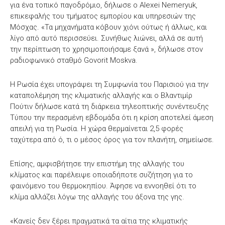
για ένα τοπικό παγοδρόμιο, δήλωσε ο Alexei Nemeryuk,
επικεφαλής του τμήματος εμπορίου και υπηρεσιών της
Μόσχας. «Τα μηχανήματα κόβουν χιόνι ούτως ή άλλως, και
λίγο από αυτό περισσεύει. Συνήθως λιώνει, αλλά σε αυτή
την περίπτωση το χρησιμοποιήσαμε ξανά », δήλωσε στον
ραδιοφωνικό σταθμό Govorit Moskva.
Η Ρωσία έχει υπογράψει τη Συμφωνία του Παρισιού για την
καταπολέμηση της κλιματικής αλλαγής και ο Βλαντιμίρ
Πούτιν δήλωσε κατά τη διάρκεια τηλεοπτικής συνέντευξης
Τύπου την περασμένη εβδομάδα ότι η κρίση αποτελεί άμεση
απειλή για τη Ρωσία. Η χώρα θερμαίνεται 2,5 φορές
ταχύτερα από ό, τι ο μέσος όρος για τον πλανήτη, σημείωσε.
Επίσης, αμφισβήτησε την επιστήμη της αλλαγής του
κλίματος και παρέλειψε οποιαδήποτε συζήτηση για το
φαινόμενο του θερμοκηπίου. Άφησε να εννοηθεί ότι το
κλίμα αλλάζει λόγω της αλλαγής του άξονα της γης.
«Κανείς δεν ξέρει πραγματικά τα αίτια της κλιματικής