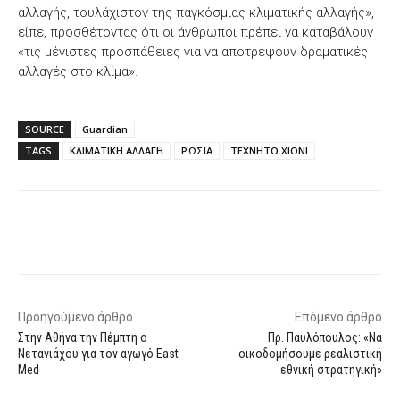
αλλαγής, τουλάχιστον της παγκόσμιας κλιματικής αλλαγής»,
είπε, προσθέτοντας ότι οι άνθρωποι πρέπει να καταβάλουν
«τις μέγιστες προσπάθειες για να αποτρέψουν δραματικές
αλλαγές στο κλίμα».
SOURCE
Guardian
TAGS
ΚΛΙΜΑΤΙΚΗ ΑΛΛΑΓΗ
ΡΩΣΙΑ
ΤΕΧΝΗΤΟ ΧΙΟΝΙ
Facebook
X
WhatsApp
Email
Προηγούμενο άρθρο
Επόμενο άρθρο
Στην Αθήνα την Πέμπτη ο
Πρ. Παυλόπουλος: «Να
Νετανιάχου για τον αγωγό East
οικοδομήσουμε ρεαλιστική
Med
εθνική στρατηγική»