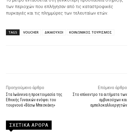
των περιοχών που επλήγησαν από τις καταστροφικές
πυρκαγιές και τις πλημμύρες των τελευταίων ετών.
TAGS
VOUCHER
ΔΙΚΑΙΟΥΧΟΙ
ΚΟΙΝΩΝΙΚΟΣ ΤΟΥΡΙΣΜΟΣ
Facebook
X
WhatsApp
Email
Προηγούμενο άρθρο
Επόμενο άρθρο
Στα Ιωάννινα η προετοιμασία της
Στο επίκεντρο τα αιτήματα των
Εθνικής Γυναικών ενόψει του
αμβυκούχων και
τουρνουά «Βάσω Μπεσκάκη»
αμπελοκαλλιεργητών
ΣΧΕΤΙΚΑ ΑΡΘΡΑ