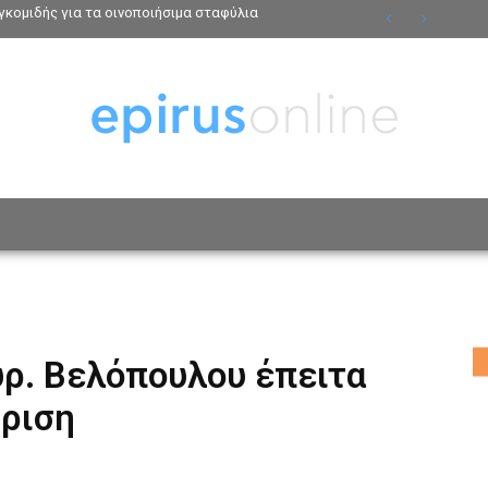
κομιδής για τα οινοποιήσιμα σταφύλια
ΟΣΩΠΑ
ΤΡΟΠΟΣ ΖΩΗΣ
ΑΦΙΕΡΩΜΑΤΑ
MO
υρ. Βελόπουλου έπειτα
βριση