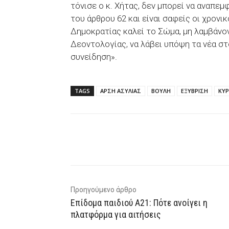
τόνισε ο κ. Χήτας, δεν μπορεί να αναπε
του άρθρου 62 και είναι σαφείς οι χρονι
Δημοκρατίας καλεί το Σώμα, μη λαμβάνο
Δεοντολογίας, να λάβει υπόψη τα νέα στ
συνείδηση».
TAGS
ΑΡΣΗ ΑΣΥΛΙΑΣ
ΒΟΥΛΗ
ΕΞΥΒΡΙΣΗ
ΚΥ
Facebook
X
WhatsAp
Προηγούμενο άρθρο
Επίδομα παιδιού Α21: Πότε ανοίγει η
πλατφόρμα για αιτήσεις