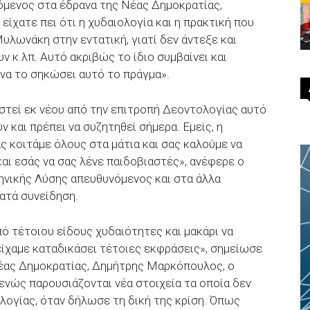
νόμενος στα έδρανα της Νέας Δημοκρατίας,
είχατε πει ότι η χυδαιολογία και η πρακτική που
Μυλωνάκη στην εντατική, γιατί δεν άντεξε και
ν κ.λπ. Αυτό ακριβώς το ίδιο συμβαίνει και
 να το σηκώσει αυτό το πράγμα».
τεί εκ νέου από την επιτροπή Δεοντολογίας αυτό
ν και πρέπει να συζητηθεί σήμερα. Εμείς, η
ς κοιτάμε όλους στα μάτια και σας καλούμε να
και εσάς να σας λένε παιδοβιαστές», ανέφερε ο
νικής Λύσης απευθυνόμενος και στα άλλα
ατά συνείδηση.
πό τέτοιου είδους χυδαιότητες και μακάρι να
είχαμε καταδικάσει τέτοιες εκφράσεις», σημείωσε
έας Δημοκρατίας, Δημήτρης Μαρκόπουλος, ο
ενώς παρουσιάζονται νέα στοιχεία τα οποία δεν
λογίας, όταν δήλωσε τη δική της κρίση. Όπως