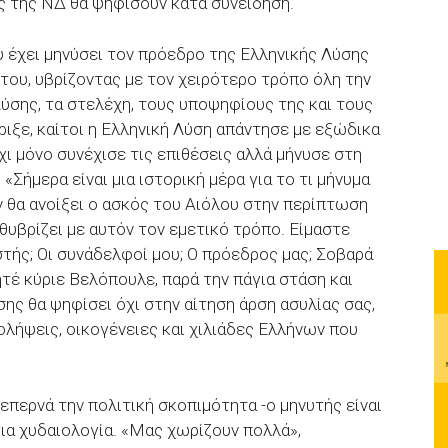
ς της ΝΔ θα ψηφίσουν κατά συνείδηση.
υ έχει μηνύσει τον πρόεδρο της Ελληνικής Λύσης
 του, υβρίζοντας με τον χειρότερο τρόπο όλη την
ύσης, τα στελέχη, τους υποψηφίους της και τους
ιξε, καίτοι η Ελληνική Λύση απάντησε με εξώδικα
ι μόνο συνέχισε τις επιθέσεις αλλά μήνυσε στη
«Σήμερα είναι μια ιστορική μέρα για το τι μήνυμα
ν θα ανοίξει ο ασκός του Αιόλου στην περίπτωση
υβρίζει με αυτόν τον εμετικό τρόπο. Είμαστε
στής; Οι συνάδελφοί μου; Ο πρόεδρος μας; Σοβαρά
ητέ κύριε Βελόπουλε, παρά την πάγια στάση και
σης θα ψηφίσει όχι στην αίτηση άρση ασυλίας σας,
ολήψεις, οικογένειες και χιλιάδες Ελλήνων που
ξεπερνά την πολιτική σκοπιμότητα -ο μηνυτής είναι
ια χυδαιολογία. «Μας χωρίζουν πολλά»,