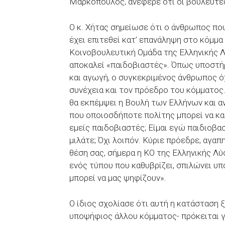
Μαρκόπουλος, ανέφερε ότι οι βουλευτέ
Ο κ. Χήτας σημείωσε ότι ο άνθρωπος πο
έχει επιτεθεί κατ’ επανάληψη στο κόμμα
Κοινοβουλευτική Ομάδα της Ελληνικής Λ
αποκαλεί «παιδοβιαστές». Όπως υποστήρ
και αγωγή, ο συγκεκριμένος άνθρωπος όχ
συνέχεια και τον πρόεδρο του κόμματος. 
θα εκπέμψει η Βουλή των Ελλήνων και α
που οποιοσδήποτε πολίτης μπορεί να καθ
εμείς παιδοβιαστές; Είμαι εγώ παιδιοβα
μιλάτε; Όχι λοιπόν. Κύριε πρόεδρε, αγαπ
θέση σας, σήμερα η ΚΟ της Ελληνικής Λύ
ενός τύπου που καθυβρίζει, σπιλώνει υπ
μπορεί να μας ψηφίζουν».
Ο ίδιος σχολίασε ότι αυτή η κατάσταση 
υποψήφιος άλλου κόμματος- πρόκειται γ