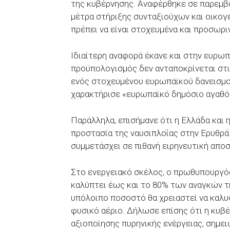
της κυβέρνησης. Αναφέρθηκε σε παρεμβάσ
μέτρα στήριξης συνταξιούχων και οικογε
πρέπει να είναι στοχευμένα και προσωρι
Ιδιαίτερη αναφορά έκανε και στην ευρωπ
προϋπολογισμός δεν ανταποκρίνεται στι
ενός στοχευμένου ευρωπαϊκού δανεισμού
χαρακτήρισε «ευρωπαϊκό δημόσιο αγαθό
Παράλληλα, επισήμανε ότι η Ελλάδα και η
προστασία της ναυσιπλοΐας στην Ερυθρά 
συμμετάσχει σε πιθανή ειρηνευτική απο
Στο ενεργειακό σκέλος, ο πρωθυπουργός
καλύπτει έως και το 80% των αναγκών τ
υπόλοιπο ποσοστό θα χρειαστεί να καλ
φυσικό αέριο. Δήλωσε επίσης ότι η κυβ
αξιοποίησης πυρηνικής ενέργειας, σημει