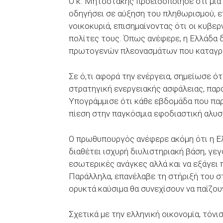
Ο κ. Μητσοτάκης προειδοποίησε ότι μι
οδηγήσει σε αύξηση του πληθωρισμού, ε
νοικοκυριά, επισημαίνοντας ότι οι κυβερ
πολίτες τους. Όπως ανέφερε, η Ελλάδα 
πρωτογενών πλεονασμάτων που καταγράφ
Σε ό,τι αφορά την ενέργεια, σημείωσε ό
στρατηγική ενεργειακής ασφάλειας, παρά
Υπογράμμισε ότι κάθε εβδομάδα που παρ
πίεση στην παγκόσμια εφοδιαστική αλυσί
Ο πρωθυπουργός ανέφερε ακόμη ότι η Ελ
διαθέτει ισχυρή διυλιστηριακή βάση, γεγ
εσωτερικές ανάγκες αλλά και να εξάγει
Παράλληλα, επανέλαβε τη στήριξή του σ
ορυκτά καύσιμα θα συνεχίσουν να παίζου
Σχετικά με την ελληνική οικονομία, τόνι