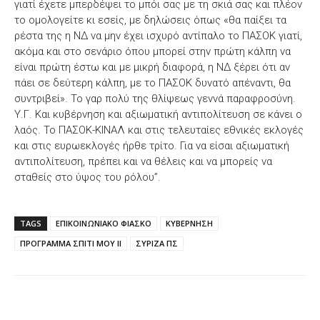
γιατί έχετε μπερδέψει το μπόι σας με τη σκιά σας και πλέον
το ομολογείτε κι εσείς, με δηλώσεις όπως «θα παίξει τα
ρέστα της η ΝΔ να μην έχει ισχυρό αντίπαλο το ΠΑΣΟΚ γιατί,
ακόμα και στο σενάριο όπου μπορεί στην πρώτη κάλπη να
είναι πρώτη έστω και με μικρή διαφορά, η ΝΔ ξέρει ότι αν
πάει σε δεύτερη κάλπη, με το ΠΑΣΟΚ δυνατό απέναντι, θα
συντριβεί». Το γαρ πολύ της θλίψεως γεννά παραφροσύνη.
Υ.Γ. Και κυβέρνηση και αξιωματική αντιπολίτευση σε κάνει ο
λαός. Το ΠΑΣΟΚ-ΚΙΝΑΛ και στις τελευταίες εθνικές εκλογές
και στις ευρωεκλογές ήρθε τρίτο. Για να είσαι αξιωματική
αντιπολίτευση, πρέπει και να θέλεις και να μπορείς να
σταθείς στο ύψος του ρόλου”.
TAGS
ΕΠΙΚΟΙΝΩΝΙΑΚΟ ΦΙΑΣΚΟ
ΚΥΒΕΡΝΗΣΗ
ΠΡΟΓΡΑΜΜΑ ΣΠΙΤΙ ΜΟΥ ΙΙ
ΣΥΡΙΖΑ ΠΣ
Facebook
X
WhatsApp
Email