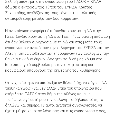
Σκληρή απάντηση στην ανακοίνωση του ΠΑΣΟΚ – ΚΙΝΑΛ
έδωσε ο εκπρόσωπος Τύπου του ΣΥΡΙΖΑ, Κώστας
Ζαχαριάδης, ανεβάζοντας τους τόνους της πολιτικής
αντιπαράθεσης μεταξύ των δύο κομμάτων.
Η ανακοίνωση αναφέρει ότι “συνδιοικούν με τη ΝΔ στην
ΓΣΕΕ. Συνδιοικούν με τη ΝΔ στο ΤΕΕ. Πήραν σωστή απόφαση
ότι δεν θέλουν συνεργασία με τη ΝΔ και στις μισές τους
ανακοινώσεις αναφέρουν την κυβέρνηση του ΣΥΡΙΖΑ και τον
Αλέξη Τσίπρα υιοθετώντας, τηρουμένων των αναλογιών, την
θεωρία των δυο άκρων. Δεν ήταν το δικό μας κόμμα στο
ίδιο υπουργικό συμβούλιο με τον κ. Μητσοτάκη και
κορυφαίους υπουργούς της σημερινής του κυβέρνησης.
Όταν χρειάστηκε να αποδείξω αν θέλω ή όχι να φύγει η ΝΔ,
τάχθηκα χωρίς «ναι μεν αλλά» υπέρ του υποψηφίου που
στήριξε το ΠΑΣΟΚ στον δήμο της Αθήνας και είμαι
περήφανος γι’ αυτή μου την επιλογή. Το δήλωσα τότε, το
δηλώνω και σήμερα. Γι’ αυτό, αγαπητοί συναγωνιστές, να
έχετε μέτρο και στον λόγο σας και στις ανακοινώσεις σας,