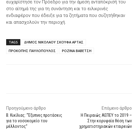
ευχαρίστησε τον Πρόεδρο για την άμεση ανταπόκρισή του
στο αίτημά της για τη συνάντηση και το ειλικρινές
ενδιαφέρον που έδειξε για τα ζητήματα που συζητήθηκαν
και απασχολούν την περιοχή.
TAGS
ΔΗΜΟΣ ΝΙΚΟΛΑΟΥ ΣΚΟΥΦΑ ΑΡΤΑΣ
ΠΡΟΚΟΠΗΣ ΠΑΥΛΟΠΟΥΛΟΣ
ΡΟΖΙΝΑ ΒΑΒΕΤΣΗ
Facebook
X
WhatsApp
Email
Προηγούμενο άρθρο
Επόμενο άρθρο
Β. Κικίλιας: “Έξυπνες προτάσεις
Η Πειραιώς ΑΕΠΕΥ το 2019 –
για το νοσοκομείο του
Στην κορυφαία θέση των
μέλλοντος”
χρηματιστηριακών εταιρειών