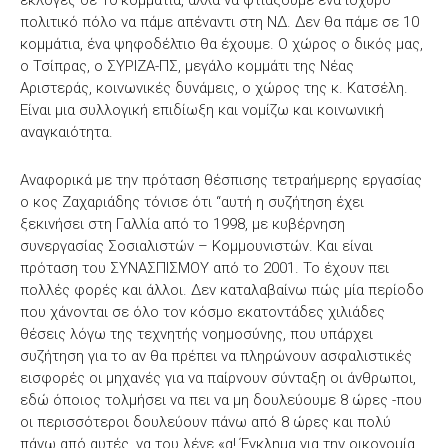
πολιτικό πόλο να πάμε απέναντι στη ΝΔ. Δεν θα πάμε σε 10
κομμάτια, ένα ψηφοδέλτιο θα έχουμε. Ο χώρος ο δικός μας,
ο Τσίπρας, ο ΣΥΡΙΖΑ-ΠΣ, μεγάλο κομμάτι της Νέας
Αριστεράς, κοινωνικές δυνάμεις, ο χώρος της κ. Κατσέλη.
Είναι μια συλλογική επιδίωξη και νομίζω και κοινωνική
αναγκαιότητα.
Αναφορικά με την πρόταση θέσπισης τετραήμερης εργασίας
ο κος Ζαχαριάδης τόνισε ότι “αυτή η συζήτηση έχει
ξεκινήσει στη Γαλλία από το 1998, με κυβέρνηση
συνεργασίας Σοσιαλιστών – Κομμουνιστών. Και είναι
πρόταση του ΣΥΝΑΣΠΙΣΜΟΥ από το 2001. Το έχουν πει
πολλές φορές και άλλοι. Δεν καταλαβαίνω πώς μία περίοδο
που χάνονται σε όλο τον κόσμο εκατοντάδες χιλιάδες
θέσεις λόγω της τεχνητής νοημοσύνης, που υπάρχει
συζήτηση για το αν θα πρέπει να πληρώνουν ασφαλιστικές
εισφορές οι μηχανές για να παίρνουν σύνταξη οι άνθρωποι,
εδώ όποιος τολμήσει να πει να μη δουλεύουμε 8 ώρες -που
οι περισσότεροι δουλεύουν πάνω από 8 ώρες και πολύ
πάνω από αυτές, να του λένε «α! Έγκλημα για την οικονομία.