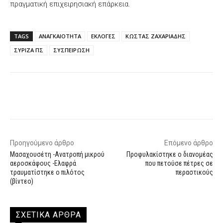
πραγματική επιχειρησιακή επάρκεια.
TAGS
ΑΝΑΓΚΑΙΟΤΗΤΑ
ΕΚΛΟΓΕΣ
ΚΩΣΤΑΣ ΖΑΧΑΡΙΑΔΗΣ
ΣΥΡΙΖΑ ΠΣ
ΣΥΣΠΕΙΡΩΣΗ
Facebook
X
WhatsApp
Email
Προηγούμενο άρθρο
Επόμενο άρθρο
Μασαχουσέτη -Ανατροπή μικρού
Προφυλακίστηκε ο διανομέας
αεροσκάφους -Ελαφρά
που πετούσε πέτρες σε
τραυματίστηκε ο πιλότος
περαστικούς
(βίντεο)
ΣΧΕΤΙΚΑ ΑΡΘΡΑ