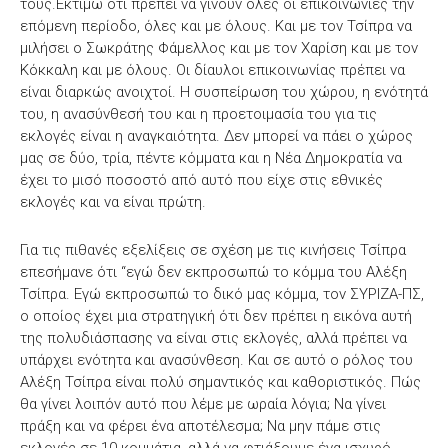
τους.Εκτιμώ ότι πρέπει να γίνουν όλες οι επικοινωνίες την
επόμενη περίοδο, όλες και με όλους. Και με τον Τσίπρα να
μιλήσει ο Σωκράτης Φάμελλος και με τον Χαρίση και με τον
Κόκκαλη και με όλους. Οι δίαυλοι επικοινωνίας πρέπει να
είναι διαρκώς ανοιχτοί. Η συσπείρωση του χώρου, η ενότητά
του, η ανασύνθεσή του και η προετοιμασία του για τις
εκλογές είναι η αναγκαιότητα. Δεν μπορεί να πάει ο χώρος
μας σε δύο, τρία, πέντε κόμματα και η Νέα Δημοκρατία να
έχει το μισό ποσοστό από αυτό που είχε στις εθνικές
εκλογές και να είναι πρώτη.
Για τις πιθανές εξελίξεις σε σχέση με τις κινήσεις Τσίπρα
επεσήμανε ότι “εγώ δεν εκπροσωπώ το κόμμα του Αλέξη
Τσίπρα. Εγώ εκπροσωπώ το δικό μας κόμμα, τον ΣΥΡΙΖΑ-ΠΣ,
ο οποίος έχει μια στρατηγική ότι δεν πρέπει η εικόνα αυτή
της πολυδιάσπασης να είναι στις εκλογές, αλλά πρέπει να
υπάρχει ενότητα και ανασύνθεση. Και σε αυτό ο ρόλος του
Αλέξη Τσίπρα είναι πολύ σημαντικός και καθοριστικός. Πώς
θα γίνει λοιπόν αυτό που λέμε με ωραία λόγια; Να γίνει
πράξη και να φέρει ένα αποτέλεσμα; Να μην πάμε στις
εκλογές σε 10 κομμάτια, αλλά να φτιάξουμε ένα ισχυρό