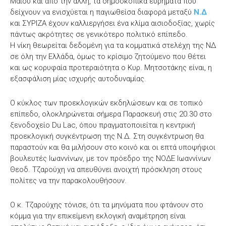
Μαΐου και από την άλλη, τα δημοσκοπικά ευρήματα που
δείχνουν να ενισχύεται η παγιωθείσα διαφορά μεταξύ
Ν.Δ
και ΣΥΡΙΖΑ έχουν καλλιεργήσει ένα κλίμα αισιοδοξίας, χωρίς
πάντως ακρότητες σε γενικότερο πολιτικό επίπεδο.
Η νίκη θεωρείται δεδομένη για τα κομματικά στελέχη της ΝΔ
σε όλη την Ελλάδα, όμως το κρίσιμο ζητούμενο που θέτει
και ως κορυφαία προτεραιότητα ο Κυρ. Μητσοτάκης είναι, η
εξασφάλιση μίας ισχυρής αυτοδυναμίας.
Ο κύκλος των προεκλογικών εκδηλώσεων και σε τοπικό
επίπεδο, ολοκληρώνεται σήμερα Παρασκευή στις 20.30 στο
ξενοδοχείο Du Lac, όπου πραγματοποιείται η κεντρική
προεκλογική συγκέντρωση της Ν.Δ. Στη συγκέντρωση θα
παραστούν και θα μιλήσουν στο κοινό και οι επτά υποψήφιοι
βουλευτές Ιωαννίνων, με τον πρόεδρο της ΝΟΔΕ Ιωαννίνων
Θεοδ. Τζαρούχη να απευθύνει ανοιχτή πρόσκληση στους
πολίτες να την παρακολουθήσουν.
Ο κ. Τζαρούχης τόνισε, ότι τα μηνύματα που φτάνουν στο
κόμμα για την επικείμενη εκλογική αναμέτρηση είναι