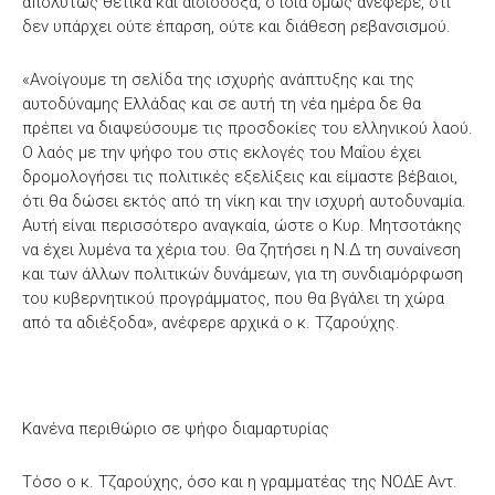
απολύτως θετικά και αισιόδοξα, ο ίδια όμως ανέφερε, ότι
δεν υπάρχει ούτε έπαρση, ούτε και διάθεση ρεβανσισμού.
«Ανοίγουμε τη σελίδα της ισχυρής ανάπτυξης και της
αυτοδύναμης Ελλάδας και σε αυτή τη νέα ημέρα δε θα
πρέπει να διαψεύσουμε τις προσδοκίες του ελληνικού λαού.
Ο λαός με την ψήφο του στις εκλογές του Μαΐου έχει
δρομολογήσει τις πολιτικές εξελίξεις και είμαστε βέβαιοι,
ότι θα δώσει εκτός από τη νίκη και την ισχυρή αυτοδυναμία.
Αυτή είναι περισσότερο αναγκαία, ώστε ο Κυρ. Μητσοτάκης
να έχει λυμένα τα χέρια του. Θα ζητήσει η Ν.Δ τη συναίνεση
και των άλλων πολιτικών δυνάμεων, για τη συνδιαμόρφωση
του κυβερνητικού προγράμματος, που θα βγάλει τη χώρα
από τα αδιέξοδα», ανέφερε αρχικά ο κ. Τζαρούχης.
Κανένα περιθώριο σε ψήφο διαμαρτυρίας
Τόσο ο κ. Τζαρούχης, όσο και η γραμματέας της ΝΟΔΕ Αντ.