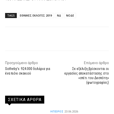
TAGS
ΕΘΝΙΚΕΣ ΕΚΛΟΓΕΣ 2019
ΝΔ
ΝΟΔΕ
Facebook
X
WhatsApp
Email
Προηγούμενο άρθρο
Επόμενο άρθρο
Sotheby’s: 924.000 δολάρια για
Σε εξέλιξη βρίσκονται οι
ένα πιόνι σκακιού
εργασίες αποκατάστασης στο
«σπίτι του Δεσπότη»
(φωτογραφίες)
ΣΧΕΤΙΚΑ ΑΡΘΡΑ
ΗΠΕΙΡΟΣ
23.06.2026