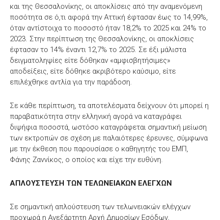
και της Θεσσαλονίκης, οι αποκλίσεις από την αναμενόμενη
ποσότητα σε ό,τι αφορά την Αττική έφτασαν έως το 14,99%,
όταν αντίστοιχα το ποσοστό ήταν 18,2% το 2025 και 24% το
2023. Στην περίπτωση της Θεσσαλονίκης, οι αποκλίσεις
έφτασαν το 14% έναντι 12,7% το 2025. Σε έξι μάλιστα
δειγματοληψίες είτε δόθηκαν «αμφισβητήσιμες»
αποδείξεις, είτε δόθηκε ακριβότερο καύσιμο, είτε
επιλέχθηκε αντλία για την παράδοση.
Σε κάθε περίπτωση, τα αποτελέσματα δείχνουν ότι μπορεί η
παραβατικότητα στην ελληνική αγορά να καταγράφει
διψήφια ποσοστά, ωστόσο καταγράφεται σημαντική μείωση
των εκτροπών σε σχέση με παλαιότερες έρευνες, σύμφωνα
με την έκθεση που παρουσίασε ο καθηγητής του ΕΜΠ,
Φάνης Ζαννίκος, ο οποίος και είχε την ευθύνη.
ΑΠΛΟΥΣΤΕΥΣΗ ΤΩΝ ΤΕΛΩΝΕΙΑΚΩΝ ΕΛΕΓΧΩΝ
Σε σημαντική απλούστευση των τελωνειακών ελέγχων
προχωρά η Ανεξάρτητη Αρχή Δημοσίων Εσόδων,